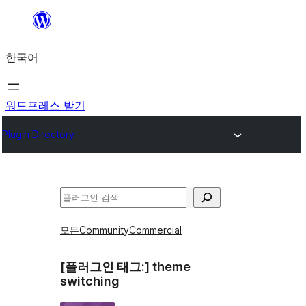
콘
텐
한국어
츠
로
바
워드프레스 받기
로
Plugin Directory
가
기
검
색
모든
Community
Commercial
[플러그인 태그:]
theme
switching