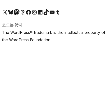
X(이전 트위터) 계정 방문하기
블루스카이 계정 방문하기
마스토돈 계정 방문하기
스레드 계정 방문하기
페이스북 페이지 방문하기
인스타그램 계정 방문하기
LinkedIn 계정 방문하기
틱톡 계정 방문하기
유튜브 채널 방문하기
텀블러 계정 방문하기
코드는 詩다
The WordPress® trademark is the intellectual property of
the WordPress Foundation.