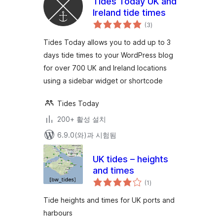
Tides Today UK and
Ireland tide times
전
(3
)
체
평
점
Tides Today allows you to add up to 3
days tide times to your WordPress blog
for over 700 UK and Ireland locations
using a sidebar widget or shortcode
Tides Today
200+ 활성 설치
6.9.0(와)과 시험됨
UK tides – heights
and times
전
(1
)
체
평
점
Tide heights and times for UK ports and
harbours