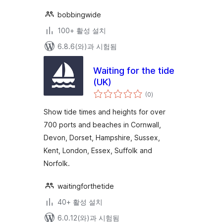
bobbingwide
100+ 활성 설치
6.8.6(와)과 시험됨
Waiting for the tide
(UK)
전
(0
)
체
평
점
Show tide times and heights for over
700 ports and beaches in Cornwall,
Devon, Dorset, Hampshire, Sussex,
Kent, London, Essex, Suffolk and
Norfolk.
waitingforthetide
40+ 활성 설치
6.0.12(와)과 시험됨