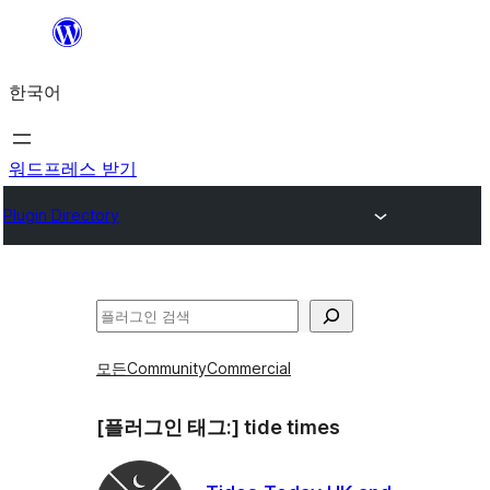
콘
텐
한국어
츠
로
바
워드프레스 받기
로
Plugin Directory
가
기
검
색
모든
Community
Commercial
[플러그인 태그:]
tide times