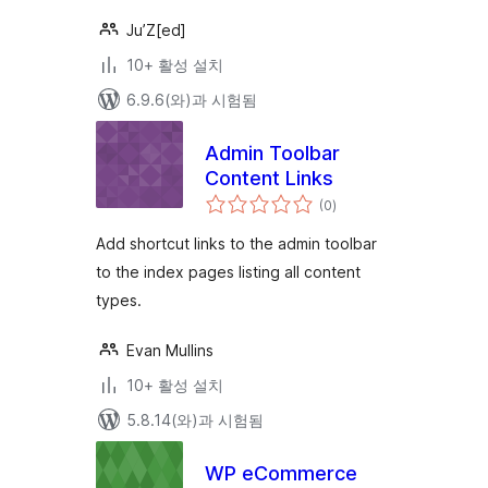
Ju’Z[ed]
10+ 활성 설치
6.9.6(와)과 시험됨
Admin Toolbar
Content Links
전
(0
)
체
평
점
Add shortcut links to the admin toolbar
to the index pages listing all content
types.
Evan Mullins
10+ 활성 설치
5.8.14(와)과 시험됨
WP eCommerce