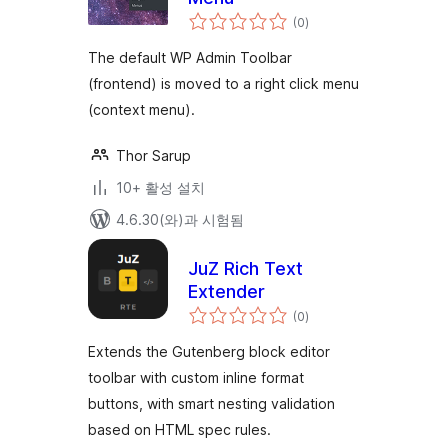
전
(0
)
체
평
점
The default WP Admin Toolbar
(frontend) is moved to a right click menu
(context menu).
Thor Sarup
10+ 활성 설치
4.6.30(와)과 시험됨
JuZ Rich Text
Extender
전
(0
)
체
평
점
Extends the Gutenberg block editor
toolbar with custom inline format
buttons, with smart nesting validation
based on HTML spec rules.