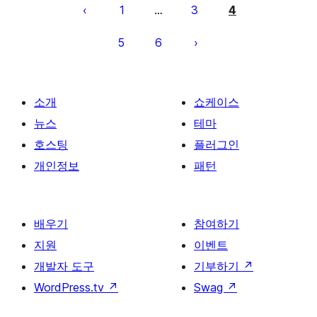
페
1
3
4
…
이
5
6
지
매
김
소개
쇼케이스
뉴스
테마
호스팅
플러그인
개인정보
패턴
배우기
참여하기
지원
이벤트
개발자 도구
기부하기
↗
WordPress.tv
↗
Swag
↗