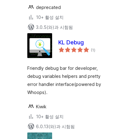
deprecated
10+ 활성 설치
3.0.5(와)과 시험됨
KL Debug
전
(1
)
체
평
점
Friendly debug bar for developer,
debug variables helpers and pretty
error handler interface(powered by
Whoops).
Kiwik
10+ 활성 설치
6.0.13(와)과 시험됨