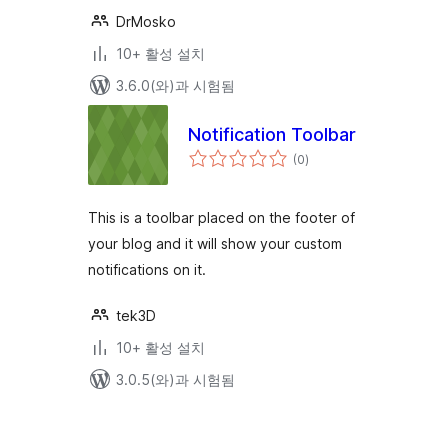
DrMosko
10+ 활성 설치
3.6.0(와)과 시험됨
Notification Toolbar
전
(0
)
체
평
점
This is a toolbar placed on the footer of
your blog and it will show your custom
notifications on it.
tek3D
10+ 활성 설치
3.0.5(와)과 시험됨
글