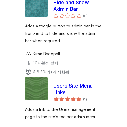
Hide and Show
Admin Bar
전
(0
)
체
평
점
Adds a toggle button to admin bar in the
front-end to hide and show the admin
bar when required.
Kiran Badepalli
10+ 활성 설치
4.6.30(와)과 시험됨
Users Site Menu
Links
전
(1
)
체
평
점
Adds a link to the Users management
page to the site's toolbar admin menu