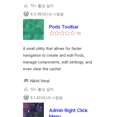
10+ 활성 설치
4.0.38(와)과 시험됨
Pods Toolbar
전
(0
)
체
평
점
A small utility that allows for faster
navigation to create and edit Pods,
manage components, edit settings, and
even clear the cache!
Nikhil Vimal
10+ 활성 설치
4.1.42(와)과 시험됨
Admin Right Click
Menu