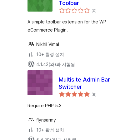
Toolbar
전
(0
)
체
평
점
A simple toolbar extension for the WP
eCommerce Plugin.
Nikhil Vimal
10+ 활성 설치
4.1.42(와)과 시험됨
Multisite Admin Bar
Switcher
전
(6
)
체
평
점
Require PHP 5.3
flynsarmy
10+ 활성 설치
5.4.20(와)과 시험됨