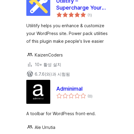
Utilitify –
Supercharge Your
전
WordPress Site
(1
)
체
평
With Powerpack
점
Utilitify helps you enhance & customize
WordPress Utilities
your WordPress site. Power pack utilities
of this plugin make people's live easier
KaizenCoders
10+ 활성 설치
6.7.6(와)과 시험됨
Adminimal
전
(0
)
체
평
점
A toolbar for WordPress front-end.
Ale Urrutia