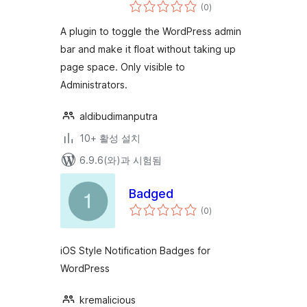
전
(0
)
체
평
점
A plugin to toggle the WordPress admin
bar and make it float without taking up
page space. Only visible to
Administrators.
aldibudimanputra
10+ 활성 설치
6.9.6(와)과 시험됨
Badged
전
(0
)
체
평
점
iOS Style Notification Badges for
WordPress
kremalicious