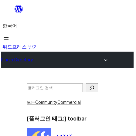
콘
텐
한국어
츠
로
바
워드프레스 받기
로
Plugin Directory
가
기
검
색
모든
Community
Commercial
[플러그인 태그:]
toolbar