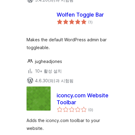
Wolfen Toggle Bar
전
(1
)
체
평
점
Makes the default WordPress admin bar
toggleable.
jugheadjones
10+ 활성 설치
4.6.30(와)과 시험됨
iconcy.com Website
Toolbar
전
(0
)
체
평
점
Adds the iconcy.com toolbar to your
website.