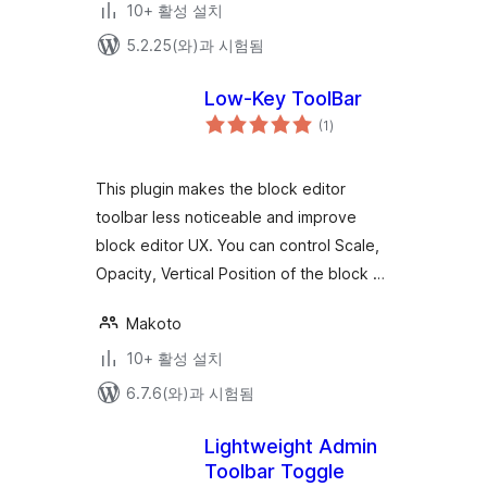
10+ 활성 설치
5.2.25(와)과 시험됨
Low-Key ToolBar
전
(1
)
체
평
점
This plugin makes the block editor
toolbar less noticeable and improve
block editor UX. You can control Scale,
Opacity, Vertical Position of the block …
Makoto
10+ 활성 설치
6.7.6(와)과 시험됨
Lightweight Admin
Toolbar Toggle