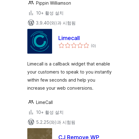
Pippin Williamson
10+ 활성 설치
3.9.40(와)과 시험됨
Limecall
전
(0
)
체
평
점
Limecall is a callback widget that enable
your customers to speak to you instantly
within few seconds and help you
increase your web conversions.
LimeCall
10+ 활성 설치
5.2.25(와)과 시험됨
CJ Remove WP