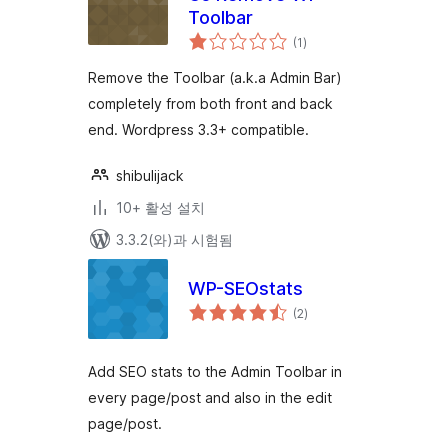
Toolbar
전
(1
)
체
평
점
Remove the Toolbar (a.k.a Admin Bar)
completely from both front and back
end. Wordpress 3.3+ compatible.
shibulijack
10+ 활성 설치
3.3.2(와)과 시험됨
WP-SEOstats
전
(2
)
체
평
점
Add SEO stats to the Admin Toolbar in
every page/post and also in the edit
page/post.