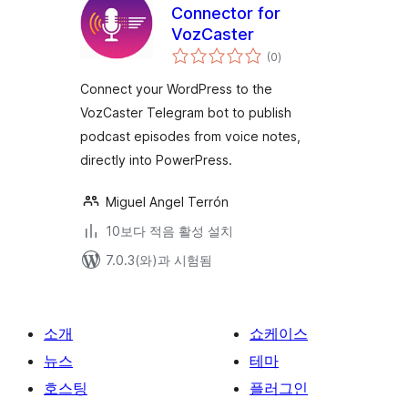
Connector for
VozCaster
전
(0
)
체
평
점
Connect your WordPress to the
VozCaster Telegram bot to publish
podcast episodes from voice notes,
directly into PowerPress.
Miguel Angel Terrón
10보다 적음 활성 설치
7.0.3(와)과 시험됨
소개
쇼케이스
뉴스
테마
호스팅
플러그인