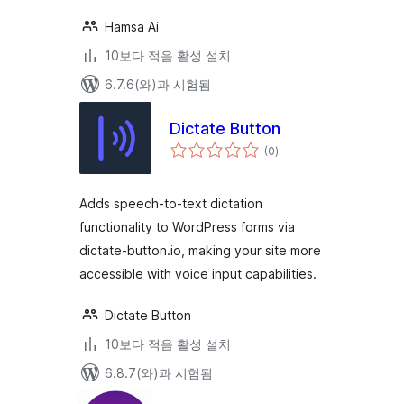
Hamsa Ai
10보다 적음 활성 설치
6.7.6(와)과 시험됨
Dictate Button
전
(0
)
체
평
점
Adds speech-to-text dictation
functionality to WordPress forms via
dictate-button.io, making your site more
accessible with voice input capabilities.
Dictate Button
10보다 적음 활성 설치
6.8.7(와)과 시험됨