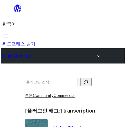
콘
텐
한국어
츠
로
바
워드프레스 받기
로
Plugin Directory
가
기
검
색
모든
Community
Commercial
[플러그인 태그:]
transcription