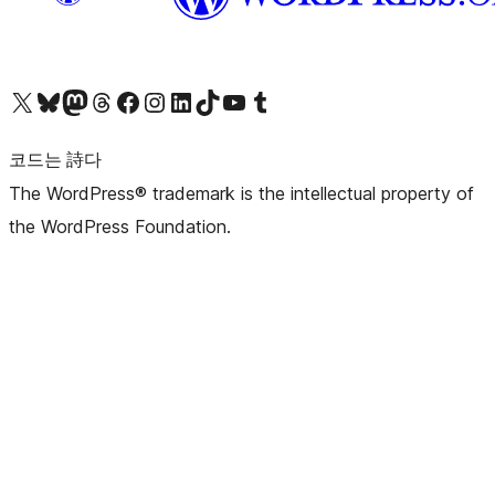
X(이전 트위터) 계정 방문하기
블루스카이 계정 방문하기
마스토돈 계정 방문하기
스레드 계정 방문하기
페이스북 페이지 방문하기
인스타그램 계정 방문하기
LinkedIn 계정 방문하기
틱톡 계정 방문하기
유튜브 채널 방문하기
텀블러 계정 방문하기
코드는 詩다
The WordPress® trademark is the intellectual property of
the WordPress Foundation.