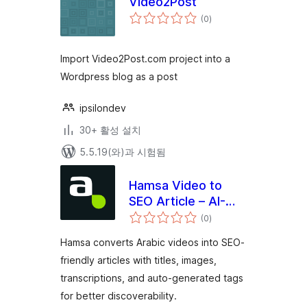
Video2Post
전
(0
)
체
평
점
Import Video2Post.com project into a
Wordpress blog as a post
ipsilondev
30+ 활성 설치
5.5.19(와)과 시험됨
Hamsa Video to
SEO Article – AI-
전
Powered Arabic
(0
)
체
평
Transcription &
점
Hamsa converts Arabic videos into SEO-
Content Creation
friendly articles with titles, images,
transcriptions, and auto-generated tags
for better discoverability.