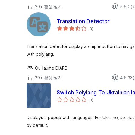
20+ 활성 설치
5.6.0
Translation Detector
전
(3
)
체
평
점
Translation detector display a simple button to naviga
with polylang.
Guillaume DIARD
20+ 활성 설치
4.5.3
Switch Polylang To Ukrainian 
전
(0
)
체
평
점
Displays a popup with languages. For Ukraine, so that 
by default.