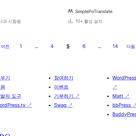
SimplePoTranslate
(와)과 시험됨
10+ 활성 설치
1
4
5
6
14
이전
…
…
다음
배우기
참여하기
WordPres
지원
이벤트
↗
발자 도구
기부하기
↗
Matt
↗
ordPress.tv
↗
Swag
↗
bbPress
BuddyPre