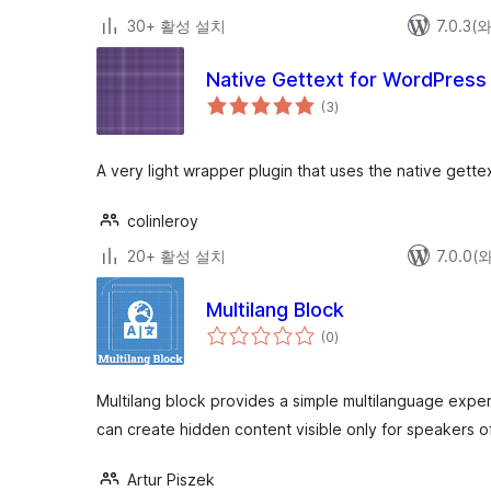
30+ 활성 설치
7.0.3
Native Gettext for WordPress
전
(3
)
체
평
점
A very light wrapper plugin that uses the native gettext
colinleroy
20+ 활성 설치
7.0.0
Multilang Block
전
(0
)
체
평
점
Multilang block provides a simple multilanguage expe
can create hidden content visible only for speakers o
Artur Piszek