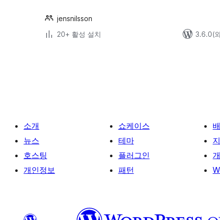
jensnilsson
20+ 활성 설치
3.6.0
글
페
이
지
매
소개
쇼케이스
김
뉴스
테마
호스팅
플러그인
개
개인정보
패턴
W