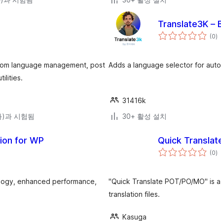
Translate3K –
전
(0
)
체
평
점
custom language management, post
Adds a language selector for auto
lities.
31416k
(와)과 시험됨
30+ 활성 설치
ion for WP
Quick Transla
전
(0
)
체
평
점
nology, enhanced performance,
"Quick Translate POT/PO/MO" is a
translation files.
Kasuga