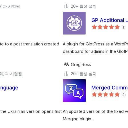
(와)과 시험됨
20+ 활성 설치
GP Additional 
전
(1
)
체
평
점
te to a post translation created
A plugin for GlotPress as a WordPr
dashboard for admins in the GlotPr
Greg Ross
3(와)과 시험됨
20+ 활성 설치
language
Merged Comme
전
(2
)
체
평
점
the Ukrainian version opens first
An updated version of the fixed 
Merging plugin.