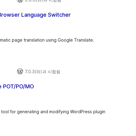
 Browser Language Switcher
matic page translation using Google Translate.
7.0.3(와)과 시험됨
te POT/PO/MO
 tool for generating and modifying WordPress plugin