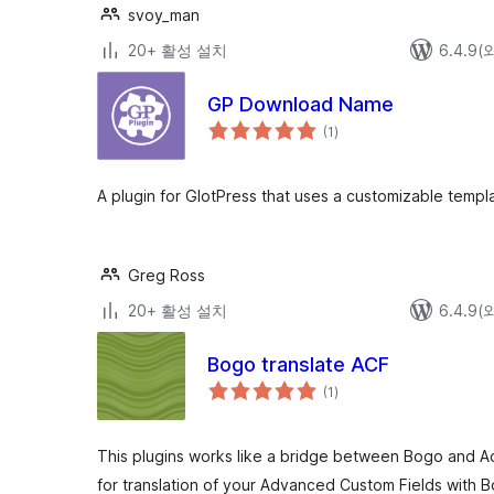
svoy_man
20+ 활성 설치
6.4.9
GP Download Name
전
(1
)
체
평
점
A plugin for GlotPress that uses a customizable templ
Greg Ross
20+ 활성 설치
6.4.9
Bogo translate ACF
전
(1
)
체
평
점
This plugins works like a bridge between Bogo and A
for translation of your Advanced Custom Fields with 