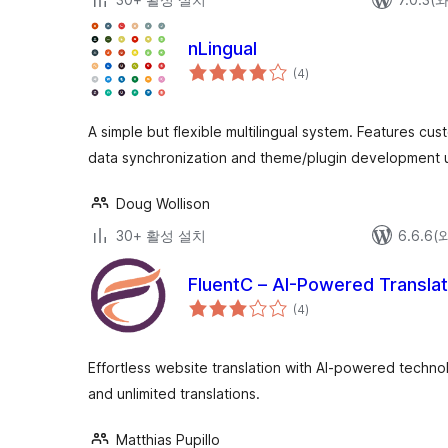
nLingual
전
(4
)
체
평
점
A simple but flexible multilingual system. Features 
data synchronization and theme/plugin development uti
Doug Wollison
30+ 활성 설치
6.6.6
FluentC – AI-Powered Translat
전
(4
)
체
평
점
Effortless website translation with AI-powered tech
and unlimited translations.
Matthias Pupillo