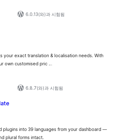
6.0.13(와)과 시험됨
ts your exact translation & localisation needs. With
your own customised pric …
6.8.7(와)과 시험됨
late
d plugins into 39 languages from your dashboard —
 plural forms intact.