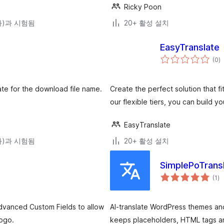
Ricky Poon
(와)과 시험됨
20+ 활성 설치
EasyTranslate
전
(0
)
체
평
점
ate for the download file name.
Create the perfect solution that fi
our flexible tiers, you can build 
EasyTranslate
(와)과 시험됨
20+ 활성 설치
SimplePoTrans
전
(1
)
체
평
점
dvanced Custom Fields to allow
AI-translate WordPress themes an
Bogo.
keeps placeholders, HTML tags and