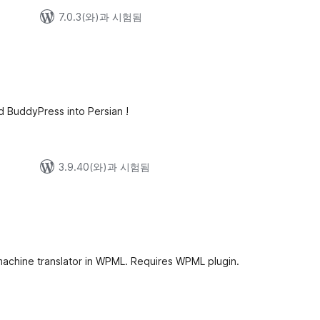
7.0.3(와)과 시험됨
nd BuddyPress into Persian !
3.9.40(와)과 시험됨
s machine translator in WPML. Requires WPML plugin.