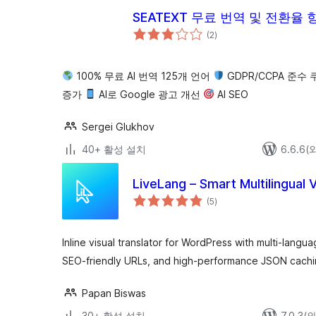
SEATEXT 무료 번역 및 전환율 
전
(2
)
체
평
점
100% 무료 AI 번역 125개 언어
GDPR/CCPA 준수
증가
AI로 Google 광고 개선
AI SEO
Sergei Glukhov
40+ 활성 설치
6.6.6
LiveLang – Smart Multilingual V
전
(5
)
체
평
점
Inline visual translator for WordPress with multi-langu
SEO-friendly URLs, and high-performance JSON cachi
Papan Biswas
30+ 활성 설치
7.0.3