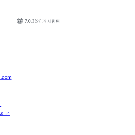
7.0.3(와)과 시험됨
s.com
↗
ss
↗