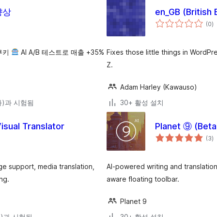
향상
en_GB (British 
전
(0
)
체
평
점
 쿠키
AI A/B 테스트로 매출 +35%
Fixes those little things in WordP
Z.
Adam Harley (Kawauso)
(와)과 시험됨
30+ 활성 설치
isual Translator
Planet ⑨ (Beta
전
(3
)
체
평
점
age support, media translation,
AI-powered writing and translation
ng.
aware floating toolbar.
Planet 9
(와)과 시험됨
30+ 활성 설치