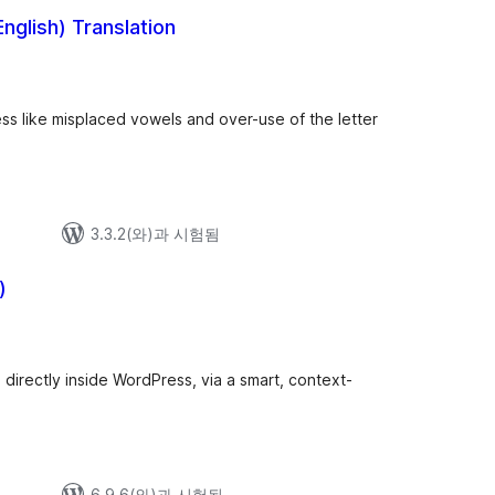
English) Translation
ress like misplaced vowels and over-use of the letter
3.3.2(와)과 시험됨
)
 directly inside WordPress, via a smart, context-
6.9.6(와)과 시험됨