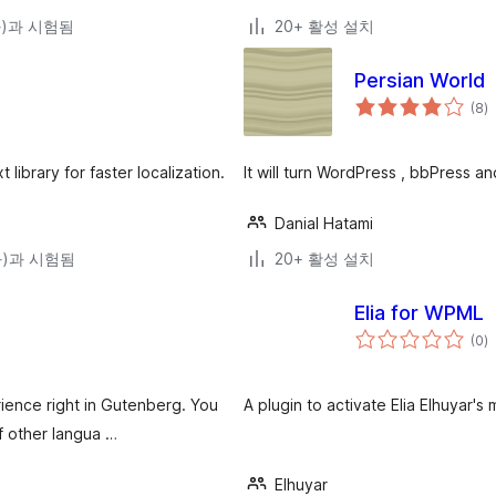
(와)과 시험됨
20+ 활성 설치
Persian World
전
(8
)
체
평
점
 library for faster localization.
It will turn WordPress , bbPress a
Danial Hatami
(와)과 시험됨
20+ 활성 설치
Elia for WPML
전
(0
)
체
평
점
rience right in Gutenberg. You
A plugin to activate Elia Elhuyar'
f other langua …
Elhuyar