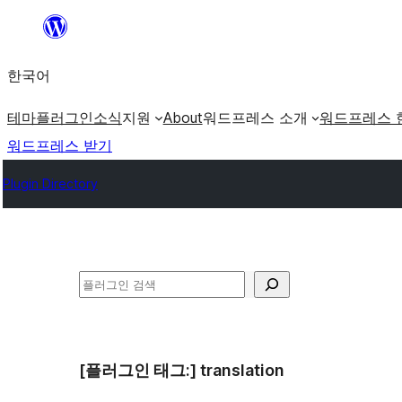
콘
텐
한국어
츠
로
테마
플러그인
소식
지원
About
워드프레스 소개
워드프레스 
바
워드프레스 받기
로
Plugin Directory
가
기
검
색
[플러그인 태그:]
translation