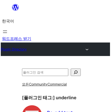
콘
텐
한국어
츠
로
바
워드프레스 받기
로
Plugin Directory
가
기
검
색
모든
Community
Commercial
[플러그인 태그:]
underline