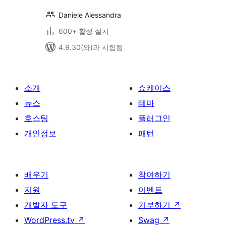
Daniele Alessandra
600+ 활성 설치
4.9.30(와)과 시험됨
소개
쇼케이스
뉴스
테마
호스팅
플러그인
개인정보
패턴
배우기
참여하기
지원
이벤트
개발자 도구
기부하기
↗
WordPress.tv
↗
Swag
↗