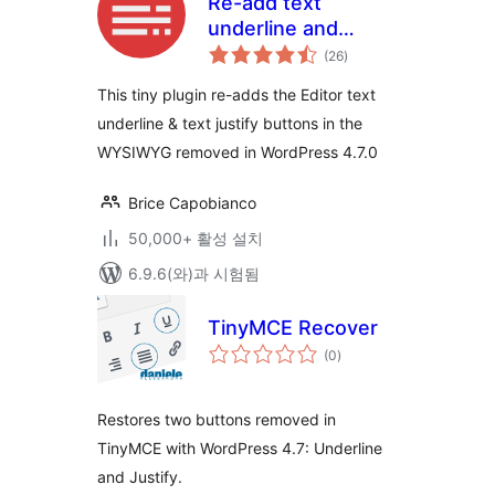
Re-add text
underline and
전
justify
(26
)
체
평
점
This tiny plugin re-adds the Editor text
underline & text justify buttons in the
WYSIWYG removed in WordPress 4.7.0
Brice Capobianco
50,000+ 활성 설치
6.9.6(와)과 시험됨
TinyMCE Recover
전
(0
)
체
평
점
Restores two buttons removed in
TinyMCE with WordPress 4.7: Underline
and Justify.