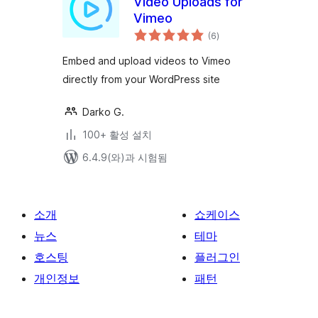
Video Uploads for
Vimeo
전
(6
)
체
평
점
Embed and upload videos to Vimeo
directly from your WordPress site
Darko G.
100+ 활성 설치
6.4.9(와)과 시험됨
소개
쇼케이스
뉴스
테마
호스팅
플러그인
개인정보
패턴