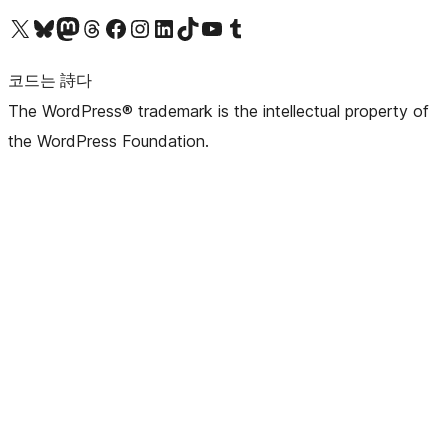
X(이전 트위터) 계정 방문하기
블루스카이 계정 방문하기
마스토돈 계정 방문하기
스레드 계정 방문하기
페이스북 페이지 방문하기
인스타그램 계정 방문하기
LinkedIn 계정 방문하기
틱톡 계정 방문하기
유튜브 채널 방문하기
텀블러 계정 방문하기
코드는 詩다
The WordPress® trademark is the intellectual property of
the WordPress Foundation.