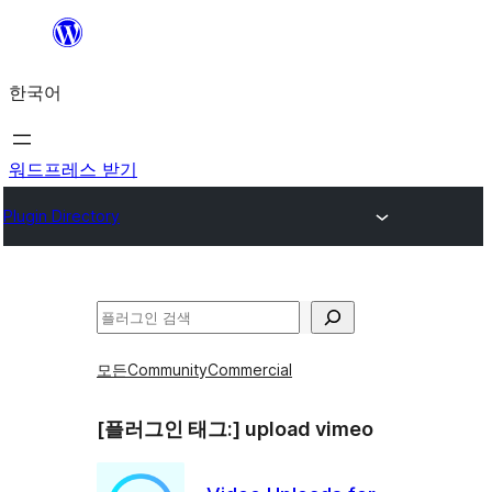
콘
텐
한국어
츠
로
바
워드프레스 받기
로
Plugin Directory
가
기
검
색
모든
Community
Commercial
[플러그인 태그:]
upload vimeo