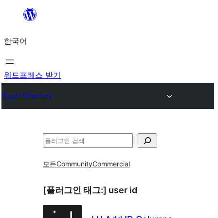
콘
텐
한국어
츠
로
바
워드프레스 받기
로
Plugin Directory
가
기
검
색
모든
Community
Commercial
[플러그인 태그:]
user id