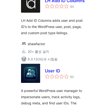
LH Add ID Columns
전
(0
)
체
평
점
LH Add ID Columns adds user and post
ID's to the WordPress user, post, page,
and custom post type listings.
shawfactor
20+ 활성 설치
6.0.13(와)과 시험됨
User ID
전
(0
)
체
평
점
A powerful WordPress user manager to
impersonate users, track activity logs,
debug meta, and find user IDs. The