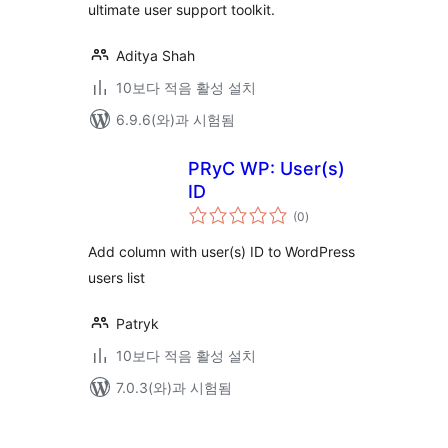
ultimate user support toolkit.
Aditya Shah
10보다 적음 활성 설치
6.9.6(와)과 시험됨
PRyC WP: User(s)
ID
전
(0
)
체
평
점
Add column with user(s) ID to WordPress
users list
Patryk
10보다 적음 활성 설치
7.0.3(와)과 시험됨