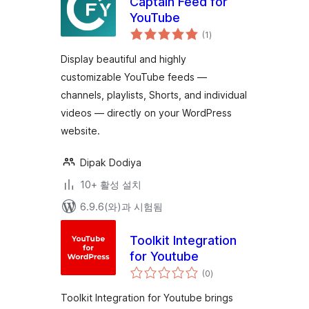
Captain Feed for
YouTube
전
(1
)
체
평
점
Display beautiful and highly
customizable YouTube feeds —
channels, playlists, Shorts, and individual
videos — directly on your WordPress
website.
Dipak Dodiya
10+ 활성 설치
6.9.6(와)과 시험됨
Toolkit Integration
for Youtube
전
(0
)
체
평
점
Toolkit Integration for Youtube brings