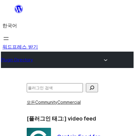
콘
텐
한국어
츠
로
바
워드프레스 받기
로
Plugin Directory
가
기
검
색
모든
Community
Commercial
[플러그인 태그:]
video feed