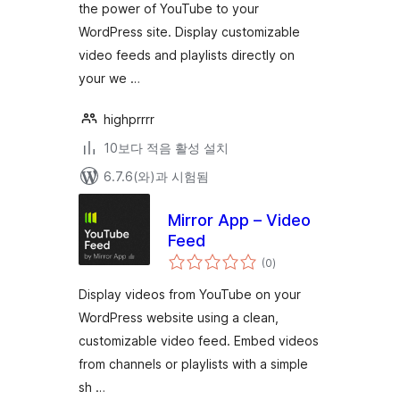
the power of YouTube to your
WordPress site. Display customizable
video feeds and playlists directly on
your we …
highprrrr
10보다 적음 활성 설치
6.7.6(와)과 시험됨
Mirror App – Video
Feed
전
(0
)
체
평
점
Display videos from YouTube on your
WordPress website using a clean,
customizable video feed. Embed videos
from channels or playlists with a simple
sh …