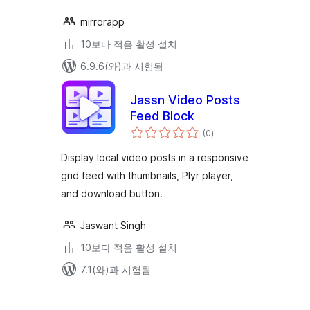
mirrorapp
10보다 적음 활성 설치
6.9.6(와)과 시험됨
Jassn Video Posts
Feed Block
전
(0
)
체
평
점
Display local video posts in a responsive
grid feed with thumbnails, Plyr player,
and download button.
Jaswant Singh
10보다 적음 활성 설치
7.1(와)과 시험됨