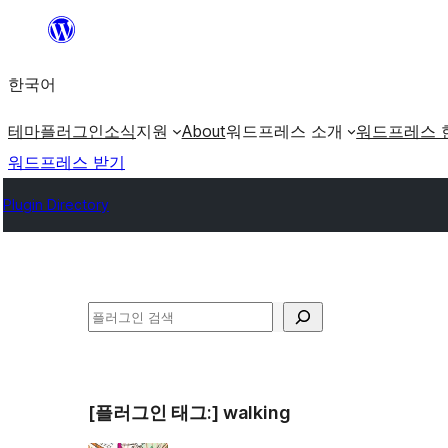
콘
텐
한국어
츠
로
테마
플러그인
소식
지원
About
워드프레스 소개
워드프레스 
바
워드프레스 받기
로
Plugin Directory
가
기
검
색
[플러그인 태그:]
walking