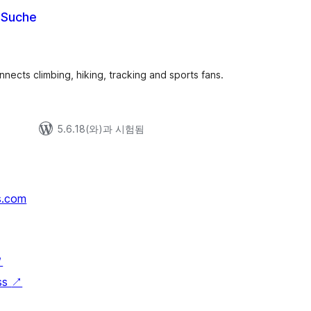
-Suche
nects climbing, hiking, tracking and sports fans.
5.6.18(와)과 시험됨
s.com
↗
ss
↗