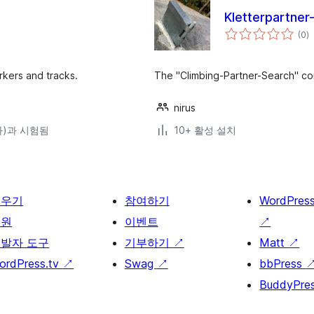
Kletterpartner
전
(0
)
체
평
점
rkers and tracks.
The "Climbing-Partner-Search" con
nirus
(와)과 시험됨
10+ 활성 설치
배우기
참여하기
WordPres
지원
이벤트
↗
발자 도구
기부하기
↗
Matt
↗
ordPress.tv
↗
Swag
↗
bbPress
BuddyPre