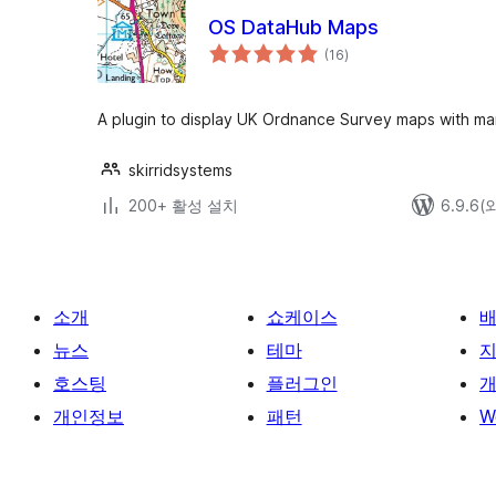
OS DataHub Maps
전
(16
)
체
평
점
A plugin to display UK Ordnance Survey maps with ma
skirridsystems
200+ 활성 설치
6.9.6
소개
쇼케이스
뉴스
테마
호스팅
플러그인
개
개인정보
패턴
W