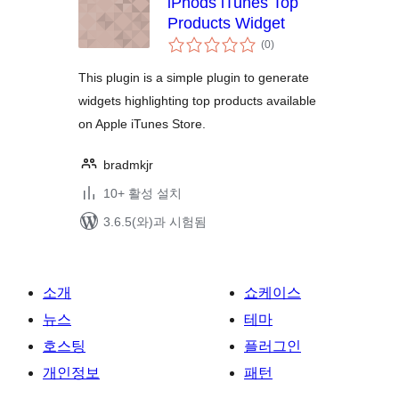
iPhods iTunes Top
Products Widget
전
(0
)
체
평
점
This plugin is a simple plugin to generate
widgets highlighting top products available
on Apple iTunes Store.
bradmkjr
10+ 활성 설치
3.6.5(와)과 시험됨
소개
쇼케이스
뉴스
테마
호스팅
플러그인
개인정보
패턴