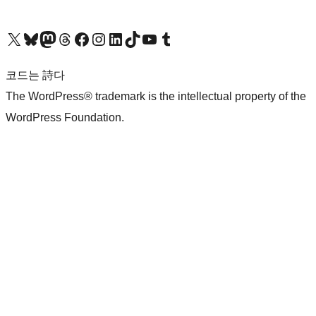
X(이전 트위터) 계정 방문하기
블루스카이 계정 방문하기
마스토돈 계정 방문하기
스레드 계정 방문하기
페이스북 페이지 방문하기
인스타그램 계정 방문하기
LinkedIn 계정 방문하기
틱톡 계정 방문하기
유튜브 채널 방문하기
텀블러 계정 방문하기
코드는 詩다
The WordPress® trademark is the intellectual property of the
WordPress Foundation.