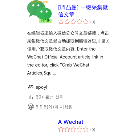
[凹凸曼] 一键采集微
信文章
전
(0
)
체
평
점
在编辑器里输入微信公众号文章链接，点击
采集微信文章就自动抓取到编辑器里,非常方
便用户获取微信文章内容. Enter the
WeChat Official Account article link in
the editor, click "Grab WeChat
Articles,&qu …
apoyl
60+ 활성 설치
6.9.6(와)과 시험됨
A Wechat
전
(0
)
체
평