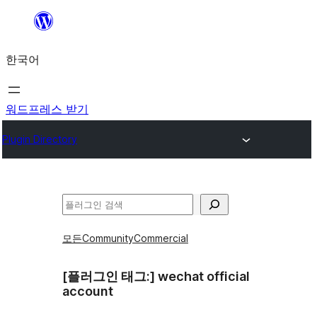
콘
텐
한국어
츠
로
바
워드프레스 받기
로
Plugin Directory
가
기
검
색
모든
Community
Commercial
[플러그인 태그:]
wechat official
account