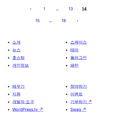
글
페
1
13
14
…
이
15
18
…
지
매
김
소개
쇼케이스
뉴스
테마
호스팅
플러그인
개인정보
패턴
배우기
참여하기
지원
이벤트
개발자 도구
기부하기
↗
WordPress.tv
↗
Swag
↗