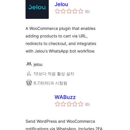
Jelou
전
(0
)
체
평
점
A WooCommerce plugin that enables
adding products to cart via URL,
redirects to checkout, and integrates
with Jelou's WhatsApp bot workflow.
jelou
10보다 적음 활성 설치
6.7.6(와)과 시험됨
WABuzz
전
(0
)
체
평
점
Send WordPress and WooCommerce
notifications via WhatsApp. Includes 2FA