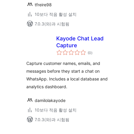
tfreire98
10보다 적음 활성 설치
7.0.3(와)과 시험됨
Kayode Chat Lead
Capture
전
(0
)
체
평
점
Capture customer names, emails, and
messages before they start a chat on
WhatsApp. Includes a local database and
analytics dashboard.
damilolakayode
10보다 적음 활성 설치
7.0.3(와)과 시험됨