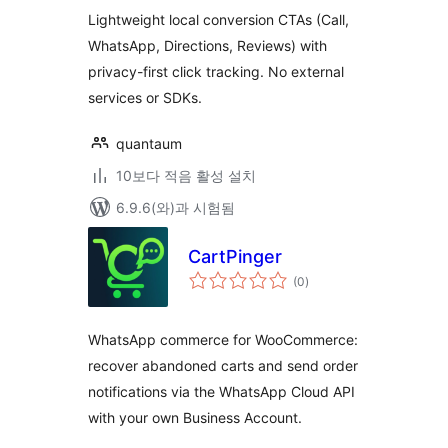
평
점
Lightweight local conversion CTAs (Call,
WhatsApp, Directions, Reviews) with
privacy-first click tracking. No external
services or SDKs.
quantaum
10보다 적음 활성 설치
6.9.6(와)과 시험됨
CartPinger
전
(0
)
체
평
점
WhatsApp commerce for WooCommerce:
recover abandoned carts and send order
notifications via the WhatsApp Cloud API
with your own Business Account.