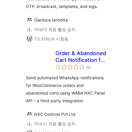
OTP, broadcast, templates, and logs.
Gianluca Iannotta
10보다 적음 활성 설치
7.0.3(와)과 시험됨
Order & Abandoned
Cart Notification for
전
WABA NXC Panel
(0
)
체
평
점
Send automated WhatsApp notifications
for WooCommerce orders and
abandoned carts using WABA NXC Panel
API – a third-party integration.
NXC Controls Pvt Ltd
10보다 적음 활성 설치