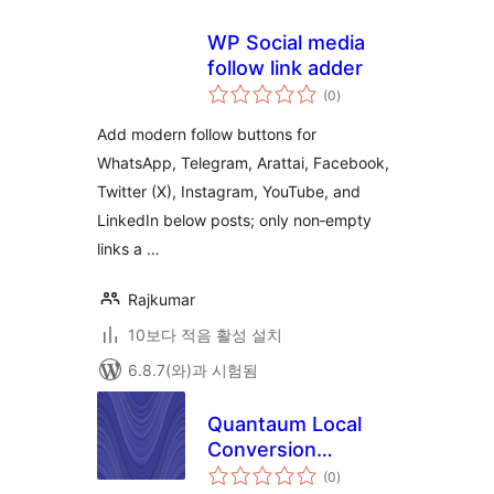
WP Social media
follow link adder
전
(0
)
체
평
점
Add modern follow buttons for
WhatsApp, Telegram, Arattai, Facebook,
Twitter (X), Instagram, YouTube, and
LinkedIn below posts; only non‑empty
links a …
Rajkumar
10보다 적음 활성 설치
6.8.7(와)과 시험됨
Quantaum Local
Conversion
전
Booster
(0
)
체