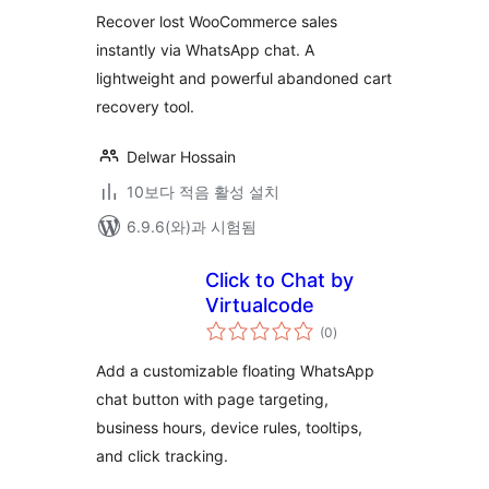
평
점
Recover lost WooCommerce sales
instantly via WhatsApp chat. A
lightweight and powerful abandoned cart
recovery tool.
Delwar Hossain
10보다 적음 활성 설치
6.9.6(와)과 시험됨
Click to Chat by
Virtualcode
전
(0
)
체
평
점
Add a customizable floating WhatsApp
chat button with page targeting,
business hours, device rules, tooltips,
and click tracking.