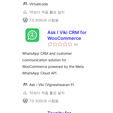
Virtualcode
10보다 적음 활성 설치
7.0.3(와)과 시험됨
Ask I Viki CRM for
WooCommerce
전
(0
)
체
평
점
WhatsApp CRM and customer
communication solution for
WooCommerce powered by the Meta
WhatsApp Cloud API.
Ask I Viki (Vigneshwaran P)
10보다 적음 활성 설치
7.0.3(와)과 시험됨