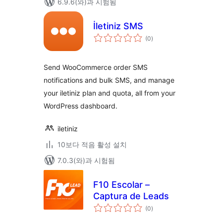
6.9.6(와)과 시험됨
İletiniz SMS
전
(0
)
체
평
점
Send WooCommerce order SMS
notifications and bulk SMS, and manage
your iletiniz plan and quota, all from your
WordPress dashboard.
iletiniz
10보다 적음 활성 설치
7.0.3(와)과 시험됨
F10 Escolar –
Captura de Leads
전
(0
)
체
평