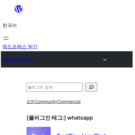
콘
텐
한국어
츠
로
바
워드프레스 받기
로
Plugin Directory
가
기
검
색
모든
Community
Commercial
[플러그인 태그:]
whatsapp