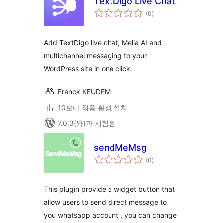
TextDigo Live Chat
전
(0
)
체
평
점
Add TextDigo live chat, Melia AI and
multichannel messaging to your
WordPress site in one click.
Franck KEUDEM
10보다 적음 활성 설치
7.0.3(와)과 시험됨
sendMeMsg
전
(0
)
체
평
점
This plugin provide a widget button that
allow users to send direct message to
you whatsapp account , you can change