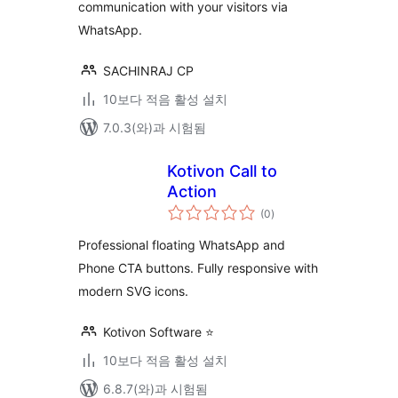
communication with your visitors via
WhatsApp.
SACHINRAJ CP
10보다 적음 활성 설치
7.0.3(와)과 시험됨
Kotivon Call to
Action
전
(0
)
체
평
점
Professional floating WhatsApp and
Phone CTA buttons. Fully responsive with
modern SVG icons.
Kotivon Software ⭐
10보다 적음 활성 설치
6.8.7(와)과 시험됨