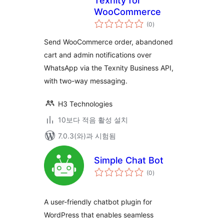
Texnity for
WooCommerce
전
(0
)
체
평
점
Send WooCommerce order, abandoned
cart and admin notifications over
WhatsApp via the Texnity Business API,
with two-way messaging.
H3 Technologies
10보다 적음 활성 설치
7.0.3(와)과 시험됨
Simple Chat Bot
전
(0
)
체
평
점
A user-friendly chatbot plugin for
WordPress that enables seamless