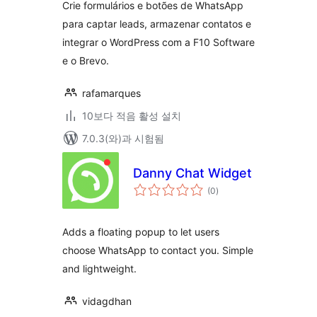
점
Crie formulários e botões de WhatsApp
para captar leads, armazenar contatos e
integrar o WordPress com a F10 Software
e o Brevo.
rafamarques
10보다 적음 활성 설치
7.0.3(와)과 시험됨
Danny Chat Widget
전
(0
)
체
평
점
Adds a floating popup to let users
choose WhatsApp to contact you. Simple
and lightweight.
vidagdhan