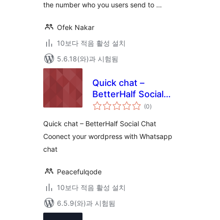
the number who you users send to …
Ofek Nakar
10보다 적음 활성 설치
5.6.18(와)과 시험됨
Quick chat –
BetterHalf Social
전
Chat
(0
)
체
평
점
Quick chat – BetterHalf Social Chat
Coonect your wordpress with Whatsapp
chat
Peacefulqode
10보다 적음 활성 설치
6.5.9(와)과 시험됨