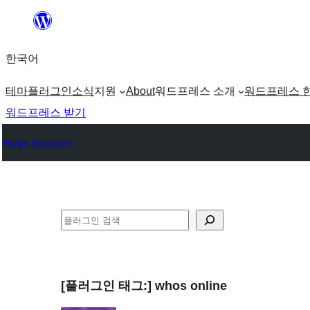
콘
텐
한국어
츠
로
테마
플러그인
소식
지원
About
워드프레스 소개
워드프레스 
바
워드프레스 받기
로
Plugin Directory
가
기
검
색
[플러그인 태그:]
whos online