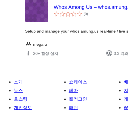
Whos Among Us – whos.amung
전
(0
)
체
평
점
Setup and manage your whos.amung.us real-time / live st
megafu
20+ 활성 설치
3.3.2
소개
쇼케이스
뉴스
테마
호스팅
플러그인
개
개인정보
패턴
W