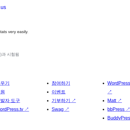
.us
ats very easily.
(와)과 시험됨
배우기
참여하기
WordPres
지원
이벤트
↗
발자 도구
기부하기
↗
Matt
↗
ordPress.tv
↗
Swag
↗
bbPress
BuddyPre