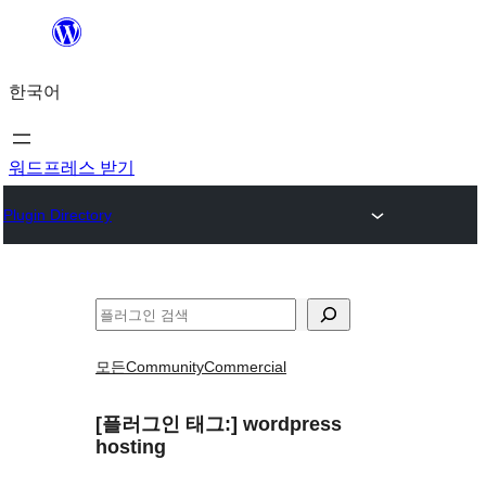
콘
텐
한국어
츠
로
바
워드프레스 받기
로
Plugin Directory
가
기
검
색
모든
Community
Commercial
[플러그인 태그:]
wordpress
hosting