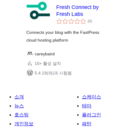
Fresh Connect by
Fresh Labs
전
(0
)
체
평
점
Connects your blog with the FastPress
cloud hosting platform
careybaird
10+ 활성 설치
5.4.19(와)과 시험됨
소개
쇼케이스
뉴스
테마
호스팅
플러그인
개인정보
패턴