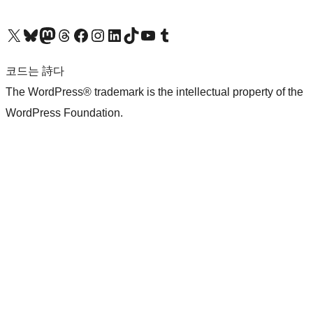
X(이전 트위터) 계정 방문하기
블루스카이 계정 방문하기
마스토돈 계정 방문하기
스레드 계정 방문하기
페이스북 페이지 방문하기
인스타그램 계정 방문하기
LinkedIn 계정 방문하기
틱톡 계정 방문하기
유튜브 채널 방문하기
텀블러 계정 방문하기
코드는 詩다
The WordPress® trademark is the intellectual property of the
WordPress Foundation.