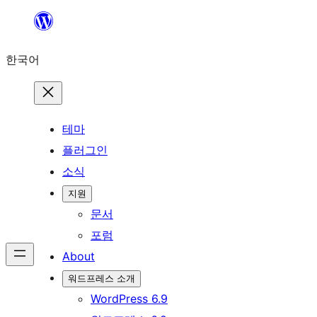
콘
텐
한국어
츠
로
바
로
테마
가
플러그인
기
소식
지원
문서
포럼
About
워드프레스 소개
WordPress 6.9