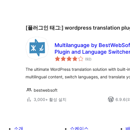
색
[플러그인 태그:]
wordpress translation plu
Multilanguage by BestWebSo
Plugin and Language Switche
전
(92
)
체
평
점
The ultimate WordPress translation solution with built-i
multilingual content, switch languages, and translate y
bestwebsoft
3,000+ 활성 설치
6.9.6
소개
쇼케이스