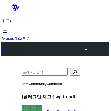
콘
텐
한국어
츠
로
바
워드프레스 받기
로
Plugin Directory
가
기
검
색
모든
Community
Commercial
[플러그인 태그:]
wp to pdf