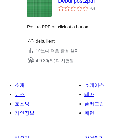
Debullpost2pdf
전
(0
)
체
평
점
Post to PDF on click of a button.
debullient
10보다 적음 활성 설치
4.9.30(와)과 시험됨
소개
쇼케이스
뉴스
테마
호스팅
플러그인
개인정보
패턴