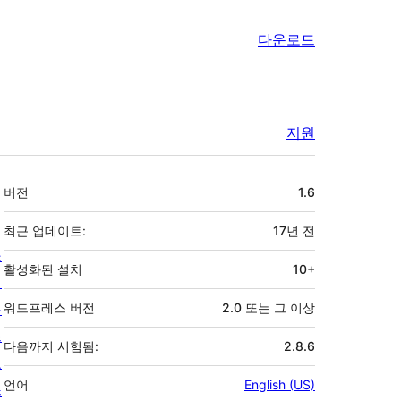
다운로드
지원
기
버전
1.6
초
최근 업데이트:
17년
전
소
활성화된 설치
10+
개
뉴
워드프레스 버전
2.0 또는 그 이상
스
다음까지 시험됨:
2.8.6
호
언어
English (US)
스