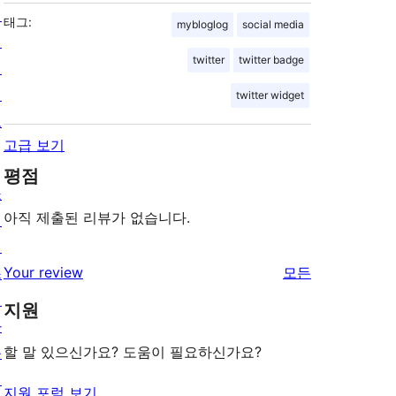
팅
태그:
mybloglog
social media
개
twitter
twitter badge
인
정
twitter widget
보
고급 보기
평점
쇼
아직 제출된 리뷰가 없습니다.
케
이
리
Your review
모든
스
뷰
테
지원
보
마
기
할 말 있으신가요? 도움이 필요하신가요?
플
러
지원 포럼 보기