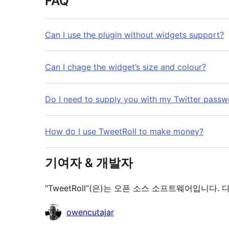
FAQ
Can I use the plugin without widgets support?
Can I chage the widget’s size and colour?
Do I need to supply you with my Twitter passw
How do I use TweetRoll to make money?
기여자 & 개발자
“TweetRoll”(은)는 오픈 소스 소프트웨어입니
기
owencutajar
여