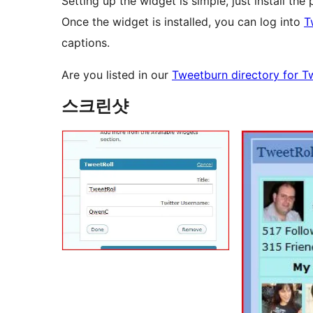
Setting up the widget is simple, just install the
Once the widget is installed, you can log into
T
captions.
Are you listed in our
Tweetburn directory for Tw
스크린샷