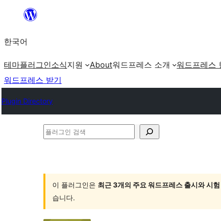
콘
텐
한국어
츠
로
테마
플러그인
소식
지원
About
워드프레스 소개
워드프레스 
바
워드프레스 받기
로
Plugin Directory
가
기
플
러
그
인
이 플러그인은
최근 3개의 주요 워드프레스 출시와 시험
검
습니다.
색