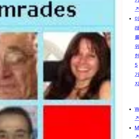
5
W
M