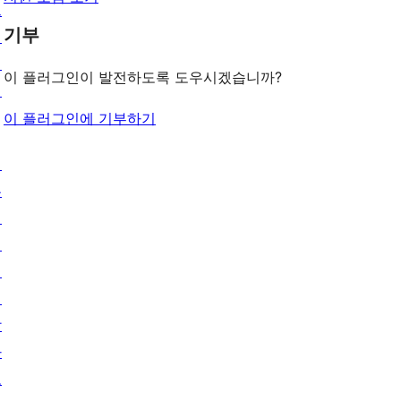
그
기부
인
패
이 플러그인이 발전하도록 도우시겠습니까?
턴
이 플러그인에 기부하기
배
우
기
지
원
개
발
자
도