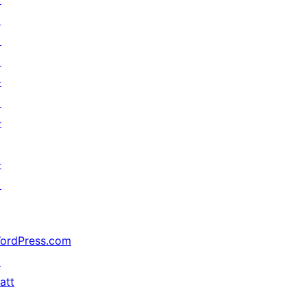
↗
미
래
를
위
한
가
지
ordPress.com
↗
att
↗