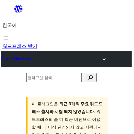
콘
텐
한국어
츠
로
바
워드프레스 받기
로
Plugin Directory
가
기
플
러
그
인
이 플러그인은
최근 3개의 주요 워드프
레스 출시와 시험 되지 않았습니다
. 워
검
드프레스의 좀 더 최근 버전으로 이용
색
할 때 더 이상 관리되지 않고 지원되지