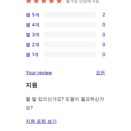
별 5점 만점에
5
점.
별 5개
2
2/5-
별 4개
0
별
0/4-
별 3개
0
점
별
0/3-
별 2개
0
후
점
별
0/2-
기
별 1개
0
후
점
별
0/1-
기
후
점
별
리
Your review
모든
기
후
점
뷰
기
지원
후
보
기
기
할 말 있으신가요? 도움이 필요하신가
요?
지원 포럼 보기