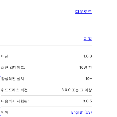
다운로드
지원
기
버전
1.0.3
초
최근 업데이트:
16년
전
소
활성화된 설치
10+
개
뉴
워드프레스 버전
3.0.0 또는 그 이상
스
다음까지 시험됨:
3.0.5
호
언어
English (US)
스