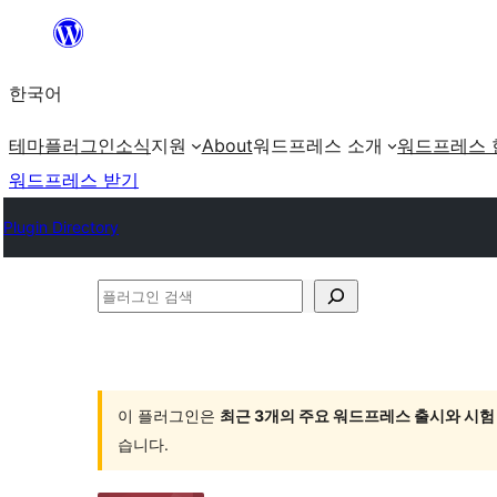
콘
텐
한국어
츠
로
테마
플러그인
소식
지원
About
워드프레스 소개
워드프레스 
바
워드프레스 받기
로
Plugin Directory
가
기
플
러
그
인
이 플러그인은
최근 3개의 주요 워드프레스 출시와 시험
검
습니다.
색