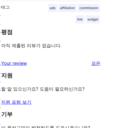
팅
태그:
ads
affiliation
commission
개
link
widget
인
정
평점
보
아직 제출된 리뷰가 없습니다.
쇼
리
Your review
모든
케
뷰
지원
이
보
스
기
할 말 있으신가요? 도움이 필요하신가요?
테
지원 포럼 보기
마
기부
플
러
이 플러그인이 발전하도록 도우시겠습니까?