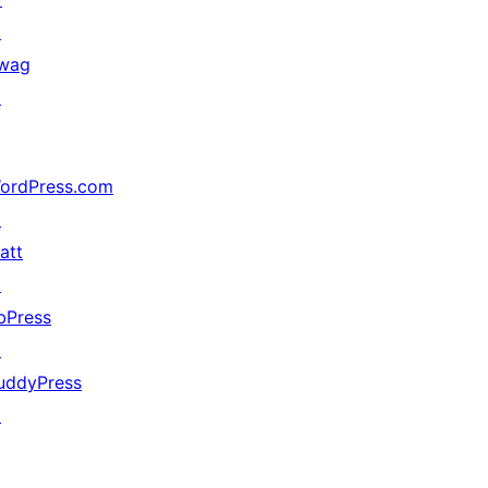
↗
wag
↗
ordPress.com
↗
att
↗
bPress
↗
uddyPress
↗