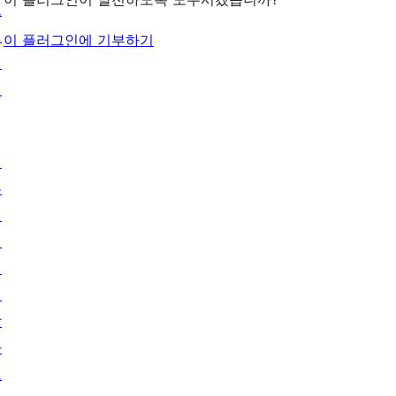
그
인
이 플러그인에 기부하기
패
턴
배
우
기
지
원
개
발
자
도