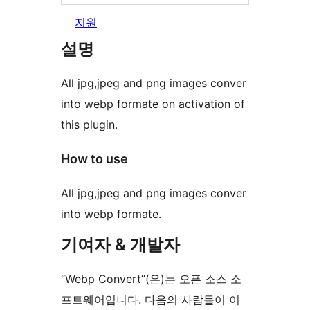
지원
설명
All jpg,jpeg and png images conver
into webp formate on activation of
this plugin.
How to use
All jpg,jpeg and png images conver
into webp formate.
기여자 & 개발자
“Webp Convert”(은)는 오픈 소스 소
프트웨어입니다. 다음의 사람들이 이