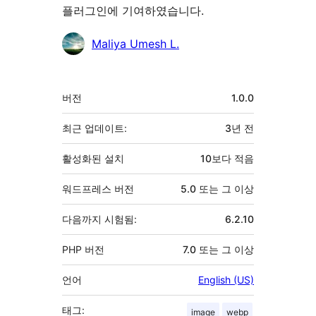
플러그인에 기여하였습니다.
기
Maliya Umesh L.
여
자
기
버전
1.0.0
초
최근 업데이트:
3년
전
활성화된 설치
10보다 적음
워드프레스 버전
5.0 또는 그 이상
다음까지 시험됨:
6.2.10
PHP 버전
7.0 또는 그 이상
언어
English (US)
태그:
image
webp