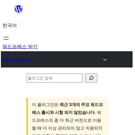
콘
텐
한국어
츠
로
바
워드프레스 받기
로
Plugin Directory
가
기
플
러
그
인
이 플러그인은
최근 3개의 주요 워드프
레스 출시와 시험 되지 않았습니다
. 워
검
드프레스의 좀 더 최근 버전으로 이용
색
할 때 더 이상 관리되지 않고 지원되지