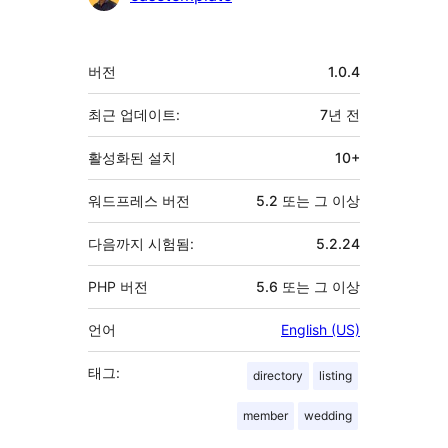
기
버전
1.0.4
초
최근 업데이트:
7년
전
활성화된 설치
10+
워드프레스 버전
5.2 또는 그 이상
다음까지 시험됨:
5.2.24
PHP 버전
5.6 또는 그 이상
언어
English (US)
태그:
directory
listing
member
wedding