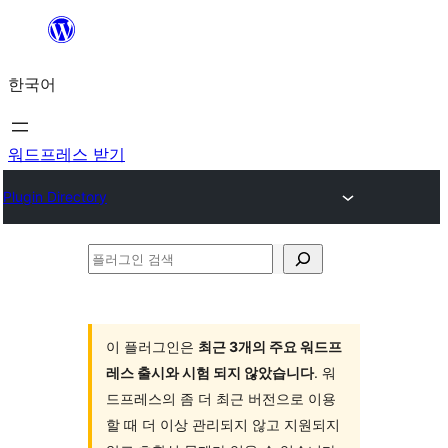
콘
텐
한국어
츠
로
바
워드프레스 받기
로
Plugin Directory
가
기
플
러
그
인
이 플러그인은
최근 3개의 주요 워드프
레스 출시와 시험 되지 않았습니다
. 워
검
드프레스의 좀 더 최근 버전으로 이용
색
할 때 더 이상 관리되지 않고 지원되지