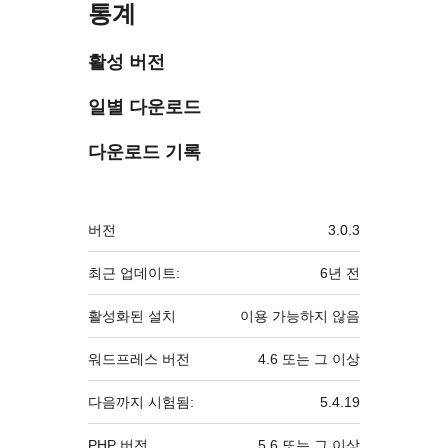
통계
활성 버전
일별 다운로드
다운로드 기록
기
버전
3.0.3
초
최근 업데이트:
6년
전
활성화된 설치
이용 가능하지 않음
워드프레스 버전
4.6 또는 그 이상
다음까지 시험됨:
5.4.19
PHP 버전
5.6 또는 그 이상