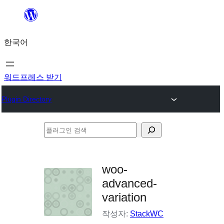
콘
텐
한국어
츠
로
바
워드프레스 받기
로
Plugin Directory
가
기
플
러
그
woo-
인
advanced-
검
variation
색
작성자:
StackWC