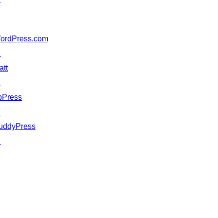
ordPress.com
↗
att
↗
bPress
↗
uddyPress
↗