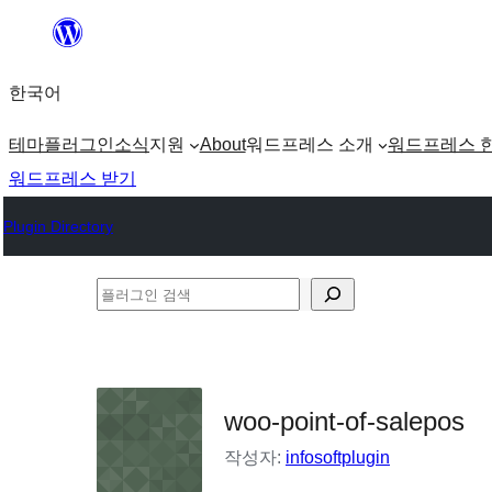
콘
텐
한국어
츠
로
테마
플러그인
소식
지원
About
워드프레스 소개
워드프레스 
바
워드프레스 받기
로
Plugin Directory
가
기
플
러
그
인
woo-point-of-salepos
검
색
작성자:
infosoftplugin