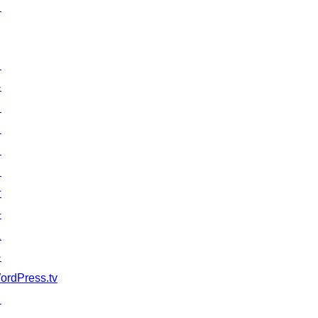
턴
배
우
기
지
원
개
발
자
도
구
ordPress.tv
↗