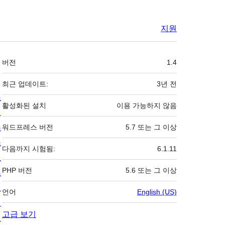
지원
기
버전
1.4
초
최근 업데이트:
3년
전
소
활성화된 설치
이용 가능하지 않음
개
뉴
워드프레스 버전
5.7 또는 그 이상
스
다음까지 시험됨:
6.1.11
호
PHP 버전
5.6 또는 그 이상
스
팅
언어
English (US)
개
고급 보기
인