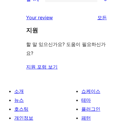
점
별
0/1-
기
후
점
별
Your review
모든
기
후
점
리
기
지원
후
뷰
기
보
할 말 있으신가요? 도움이 필요하신가
기
요?
지원 포럼 보기
소개
쇼케이스
뉴스
테마
호스팅
플러그인
개인정보
패턴