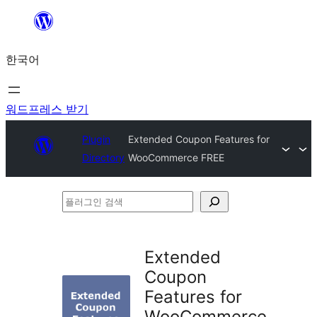
콘
텐
한국어
츠
로
바
워드프레스 받기
로
Plugin
Extended Coupon Features for
가
Directory
WooCommerce FREE
기
플
러
그
Extended
인
Coupon
검
Features for
색
WooCommerce