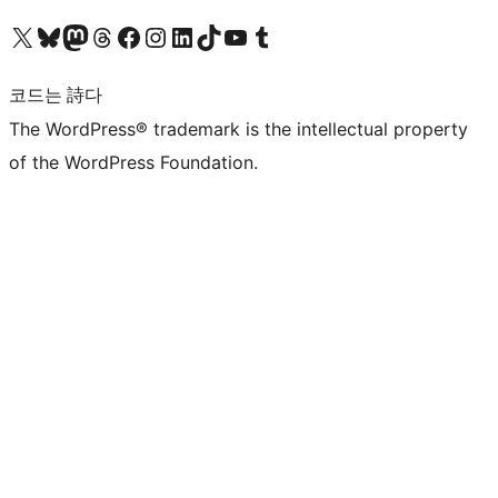
X(이전 트위터) 계정 방문하기
블루스카이 계정 방문하기
마스토돈 계정 방문하기
스레드 계정 방문하기
페이스북 페이지 방문하기
인스타그램 계정 방문하기
LinkedIn 계정 방문하기
틱톡 계정 방문하기
유튜브 채널 방문하기
텀블러 계정 방문하기
코드는 詩다
The WordPress® trademark is the intellectual property
of the WordPress Foundation.