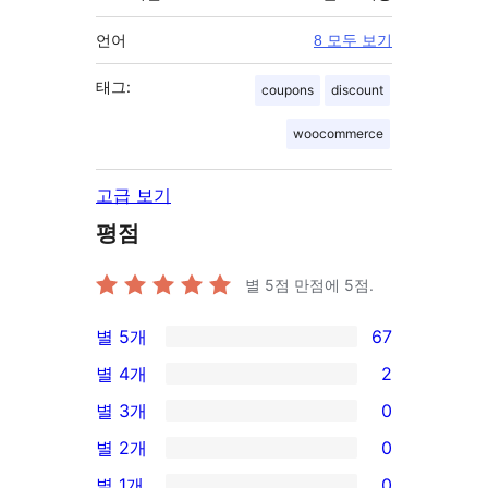
언어
8 모두 보기
태그:
coupons
discount
woocommerce
고급 보기
평점
별 5점 만점에
5
점.
별 5개
67
67/5-
별 4개
2
별
2/4-
별 3개
0
점
별
0/3-
별 2개
0
후
점
별
0/2-
기
별 1개
0
후