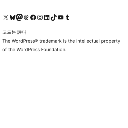
X(이전 트위터) 계정 방문하기
블루스카이 계정 방문하기
마스토돈 계정 방문하기
스레드 계정 방문하기
페이스북 페이지 방문하기
인스타그램 계정 방문하기
LinkedIn 계정 방문하기
틱톡 계정 방문하기
유튜브 채널 방문하기
텀블러 계정 방문하기
코드는 詩다
The WordPress® trademark is the intellectual property
of the WordPress Foundation.