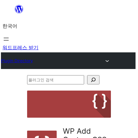
콘
텐
한국어
츠
로
바
워드프레스 받기
로
Plugin Directory
가
기
플
러
그
인
검
색
WP Add