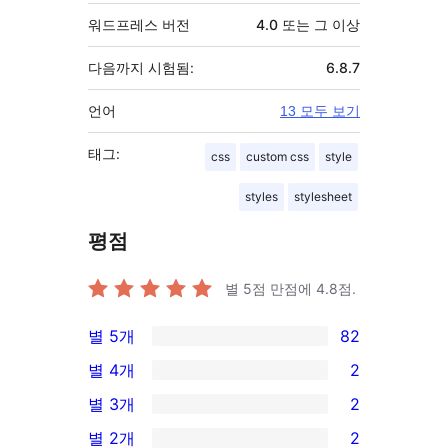
워드프레스 버전
4.0 또는 그 이상
다음까지 시험됨:
6.8.7
언어
13 모두 보기
태그:
css
custom css
style
styles
stylesheet
평점
별 5점 만점에
4.8
점.
별 5개
82
82/5-
별 4개
2
별
2/4-
별 3개
2
점
별
2/3-
별 2개
2
후
점
별