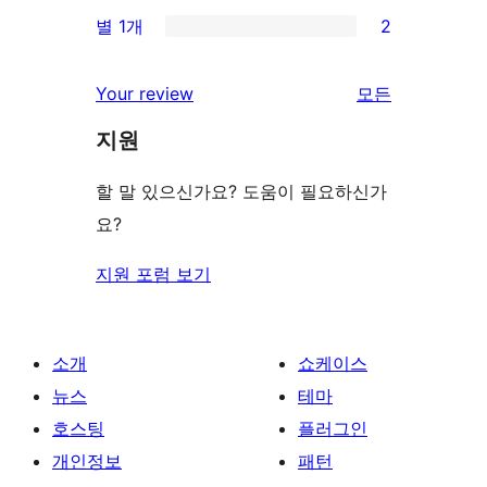
2/2-
기
별 1개
2
후
점
별
2/1-
기
후
점
별
리
Your review
모든
기
후
점
뷰
기
지원
후
보
기
기
할 말 있으신가요? 도움이 필요하신가
요?
지원 포럼 보기
소개
쇼케이스
뉴스
테마
호스팅
플러그인
개인정보
패턴