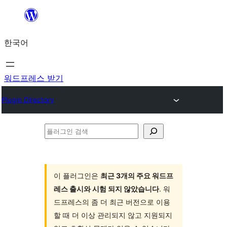
콘
텐
한국어
츠
로
바
워드프레스 받기
로
Plugin Directory
가
기
플
러
그
인
이 플러그인은
최근 3개의 주요 워드프
레스 출시와 시험 되지 않았습니다
. 워
검
드프레스의 좀 더 최근 버전으로 이용
색
할 때 더 이상 관리되지 않고 지원되지