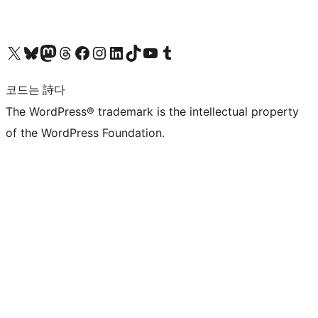
X(이전 트위터) 계정 방문하기
블루스카이 계정 방문하기
마스토돈 계정 방문하기
스레드 계정 방문하기
페이스북 페이지 방문하기
인스타그램 계정 방문하기
LinkedIn 계정 방문하기
틱톡 계정 방문하기
유튜브 채널 방문하기
텀블러 계정 방문하기
코드는 詩다
The WordPress® trademark is the intellectual property
of the WordPress Foundation.