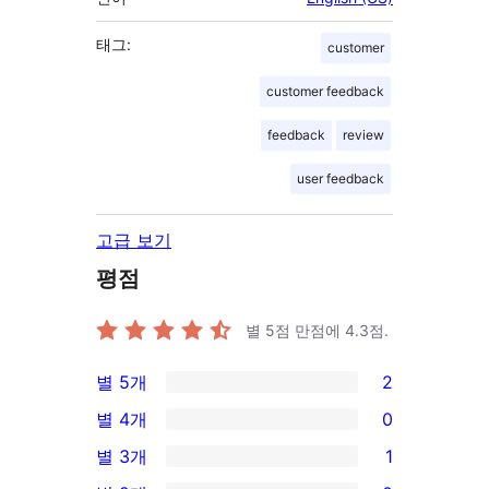
태그:
customer
customer feedback
feedback
review
user feedback
고급 보기
평점
별 5점 만점에
4.3
점.
별 5개
2
2/5-
별 4개
0
별
0/4-
별 3개
1
점
별
1/3-