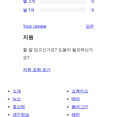
별 2개
0
후
점
별
0/2-
기
별 1개
0
후
점
별
0/1-
기
후
점
별
Your review
모든
기
후
점
리
기
지원
후
뷰
기
보
할 말 있으신가요? 도움이 필요하신가
기
요?
지원 포럼 보기
소개
쇼케이스
뉴스
테마
호스팅
플러그인
개인정보
패턴