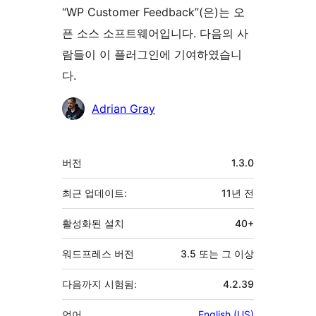
“WP Customer Feedback”(은)는 오
픈 소스 소프트웨어입니다. 다음의 사
람들이 이 플러그인에 기여하였습니
다.
기
Adrian Gray
여
자
기
버전
1.3.0
초
최근 업데이트:
11년
전
활성화된 설치
40+
워드프레스 버전
3.5 또는 그 이상
다음까지 시험됨:
4.2.39
언어
English (US)