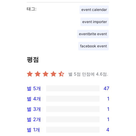
태그:
event calendar
event importer
eventbrite event
facebook event
평점
별 5점 만점에
4.6
점.
별 5개
47
47/5-
별 4개
1
별
1/4-
별 3개
1
점
별
1/3-
별 2개
1
후
점
별
1/2-
기
별 1개
4
후
점
별
4/1-