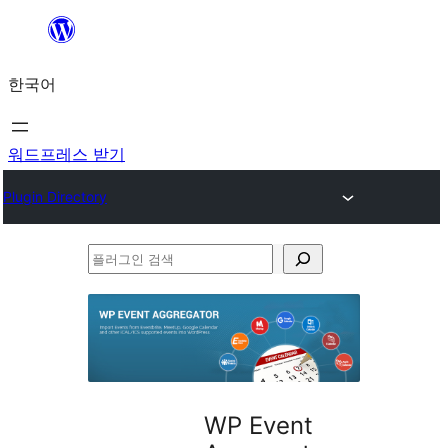
콘
텐
한국어
츠
로
바
워드프레스 받기
로
Plugin Directory
가
기
플
러
그
인
검
색
WP Event