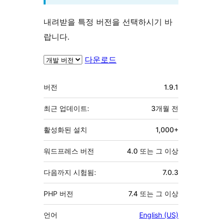
내려받을 특정 버전을 선택하시기 바
랍니다.
다운로드
기
버전
1.9.1
초
최근 업데이트:
3개월
전
활성화된 설치
1,000+
워드프레스 버전
4.0 또는 그 이상
다음까지 시험됨:
7.0.3
PHP 버전
7.4 또는 그 이상
언어
English (US)