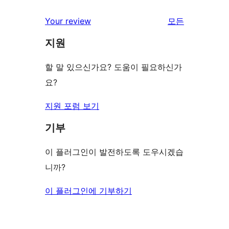
기
후
점
별
리
Your review
모든
기
후
점
뷰
기
지원
후
보
기
기
할 말 있으신가요? 도움이 필요하신가
요?
지원 포럼 보기
기부
이 플러그인이 발전하도록 도우시겠습
니까?
이 플러그인에 기부하기