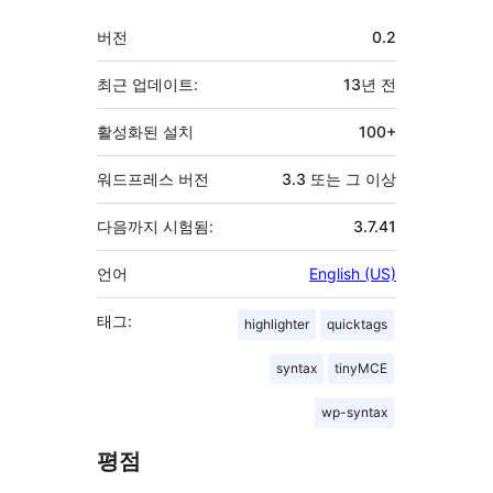
기
버전
0.2
초
최근 업데이트:
13년
전
활성화된 설치
100+
워드프레스 버전
3.3 또는 그 이상
다음까지 시험됨:
3.7.41
언어
English (US)
태그:
highlighter
quicktags
syntax
tinyMCE
wp-syntax
평점