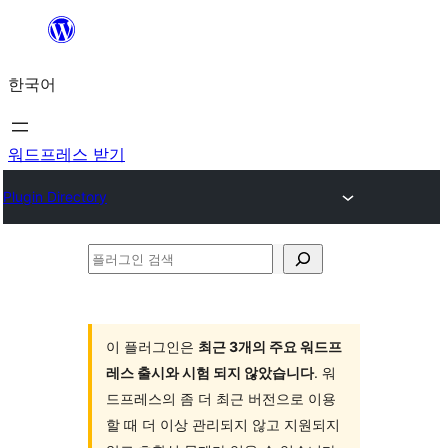
콘
텐
한국어
츠
로
바
워드프레스 받기
로
Plugin Directory
가
기
플
러
그
인
이 플러그인은
최근 3개의 주요 워드프
레스 출시와 시험 되지 않았습니다
. 워
검
드프레스의 좀 더 최근 버전으로 이용
색
할 때 더 이상 관리되지 않고 지원되지