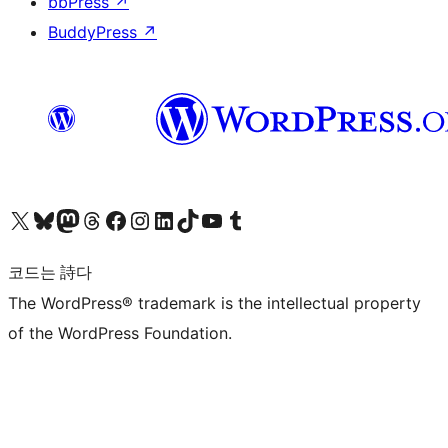
bbPress
↗
BuddyPress
↗
X(이전 트위터) 계정 방문하기
블루스카이 계정 방문하기
마스토돈 계정 방문하기
스레드 계정 방문하기
페이스북 페이지 방문하기
인스타그램 계정 방문하기
LinkedIn 계정 방문하기
틱톡 계정 방문하기
유튜브 채널 방문하기
텀블러 계정 방문하기
코드는 詩다
The WordPress® trademark is the intellectual property
of the WordPress Foundation.