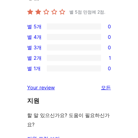
별 5점 만점에
2
점.
별 5개
0
0/5-
별 4개
0
별
0/4-
별 3개
0
점
별
0/3-
별 2개
1
후
점
별
1/2-
기
별 1개
0
후
점
별
0/1-
기
후
점
별
Your review
모든
기
후
점
리
기
지원
후
뷰
기
보
할 말 있으신가요? 도움이 필요하신가
기
요?