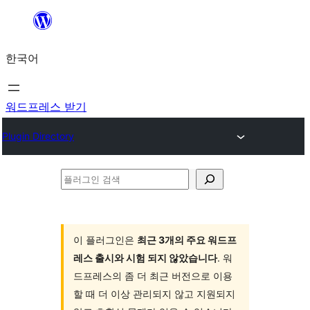
콘
텐
한국어
츠
로
바
워드프레스 받기
로
Plugin Directory
가
기
플
러
그
인
이 플러그인은
최근 3개의 주요 워드프
레스 출시와 시험 되지 않았습니다
. 워
검
드프레스의 좀 더 최근 버전으로 이용
색
할 때 더 이상 관리되지 않고 지원되지