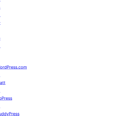
를
위
한
가
지
ordPress.com
↗
att
↗
bPress
↗
uddyPress