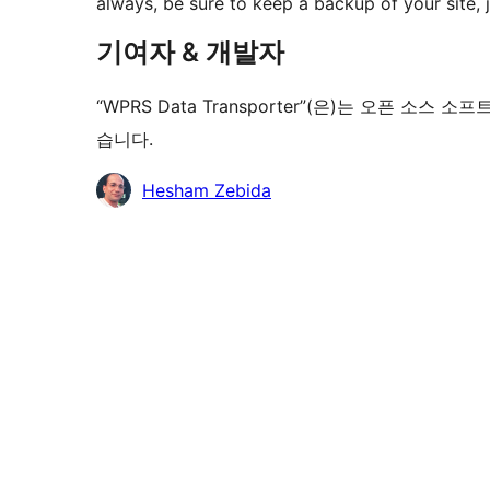
always, be sure to keep a backup of your site, j
기여자 & 개발자
“WPRS Data Transporter”(은)는 오픈 
습니다.
기
Hesham Zebida
여
자