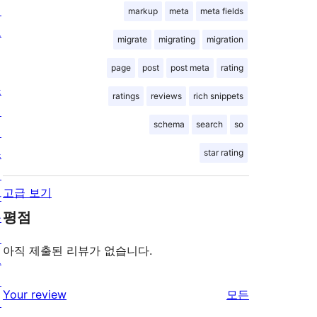
정
markup
meta
meta fields
보
migrate
migrating
migration
page
post
post meta
rating
쇼
ratings
reviews
rich snippets
케
schema
search
so
이
스
star rating
테
고급 보기
마
평점
플
러
아직 제출된 리뷰가 없습니다.
그
인
리
Your review
모든
패
뷰