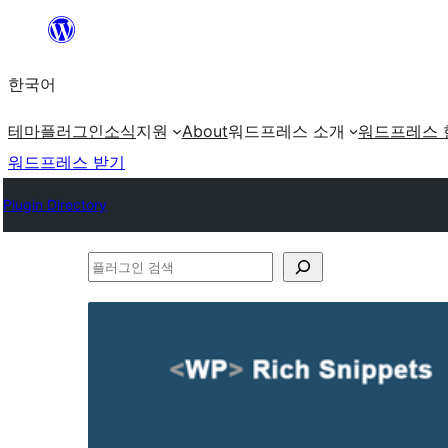
콘
텐
한국어
츠
로
테마
플러그인
소식
지원
About
워드프레스 소개
워드프레스 
바
워드프레스 받기
로
Plugin Directory
가
기
플
러
그
인
검
색