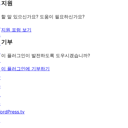
턴
지원
보
기
할 말 있으신가요? 도움이 필요하신가요?
배
지원 포럼 보기
우
기부
기
지
이 플러그인이 발전하도록 도우시겠습니까?
원
이 플러그인에 기부하기
개
발
자
도
구
ordPress.tv
↗