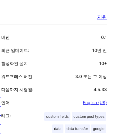
지원
기
버전
0.1
초
최근 업데이트:
10년
전
소
활성화된 설치
10+
개
뉴
워드프레스 버전
3.0 또는 그 이상
스
다음까지 시험됨:
4.5.33
호
언어
English (US)
스
팅
태그:
custom fields
custom post types
개
data
data transfer
google
인