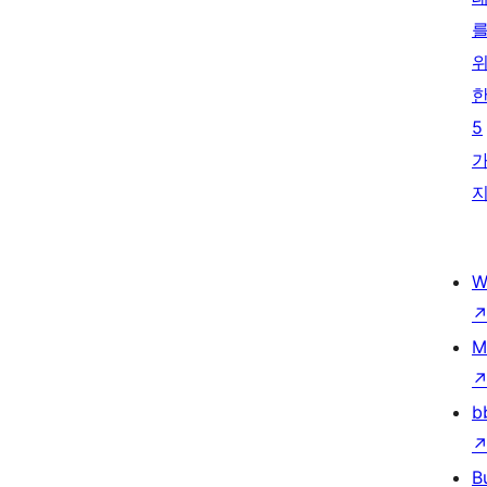
5
W
M
b
B