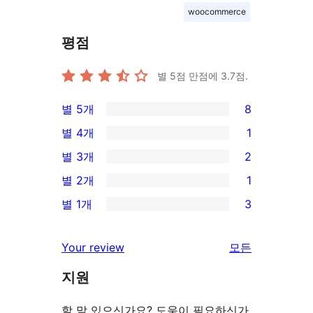
woocommerce
평점
별 5점 만점에
3.7
점.
별 5개
8
8/5-
별 4개
1
별
1/4-
별 3개
2
점
별
2/3-
별 2개
1
후
점
별
1/2-
기
별 1개
3
후
점
별
3/1-
기
후
점
별
리
Your review
모든
기
후
점
뷰
기
지원
후
보
기
기
할 말 있으신가요? 도움이 필요하신가