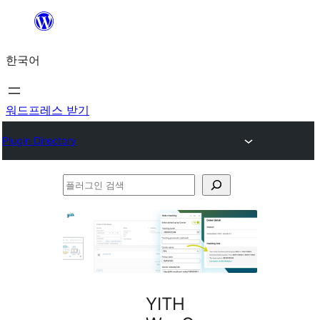
콘
텐
한국어
츠
로
바
워드프레스 받기
로
Plugin Directory
가
기
플
러
그
인
검
색
YITH