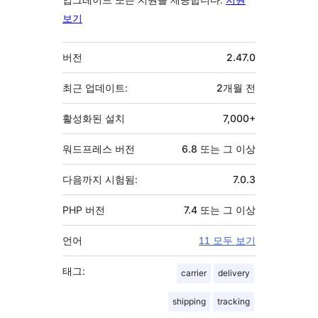
보기
기
버전
2.47.0
초
최근 업데이트:
2개월
전
활성화된 설치
7,000+
워드프레스 버전
6.8 또는 그 이상
다음까지 시험됨:
7.0.3
PHP 버전
7.4 또는 그 이상
언어
11 모두 보기
태그:
carrier
delivery
shipping
tracking