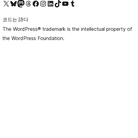
X(이전 트위터) 계정 방문하기
블루스카이 계정 방문하기
마스토돈 계정 방문하기
스레드 계정 방문하기
페이스북 페이지 방문하기
인스타그램 계정 방문하기
LinkedIn 계정 방문하기
틱톡 계정 방문하기
유튜브 채널 방문하기
텀블러 계정 방문하기
코드는 詩다
The WordPress® trademark is the intellectual property of
the WordPress Foundation.