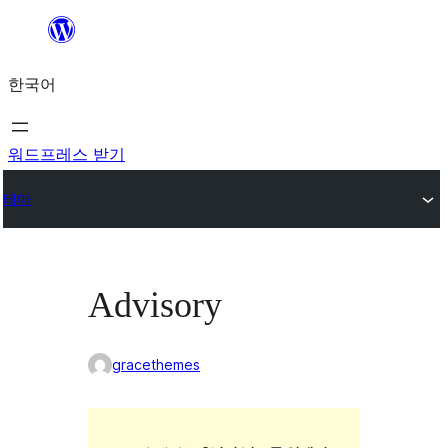
콘
텐
한국어
츠
로
바
워드프레스 받기
로
테마
가
기
Advisory
gracethemes