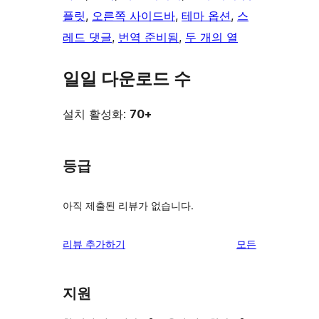
플릿
, 
오른쪽 사이드바
, 
테마 옵션
, 
스
레드 댓글
, 
번역 준비됨
, 
두 개의 열
일일 다운로드 수
설치 활성화:
70+
등급
아직 제출된 리뷰가 없습니다.
리
리뷰 추가하기
모든
뷰
보
지원
기