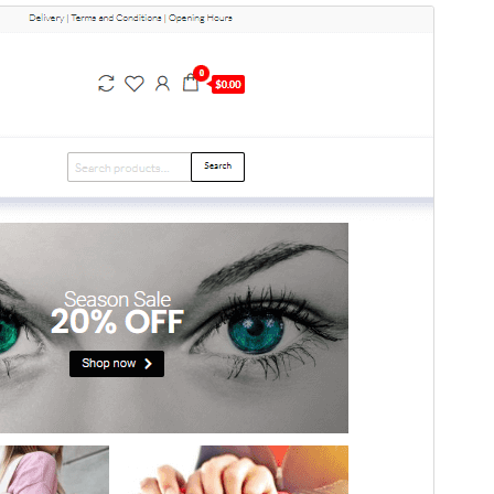
미리보기
다운로드
이 테마는
Entr
의 자식테마입니다.
버전
1.0.3
최근 업데이트
2026-01-23
활성 설치
1,000+
PHP 버전
5.6
테마 홈페이지