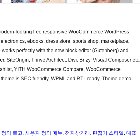
 and modern-looking free responsive WooCommerce WordPress
 electronics, ebooks, dress store, sports shop, marketplace,
 works perfectly with the new block editor (Gutenberg) and
, SiteOrigin, Thrive Architect, Divi, Brizy, Visual Composer etc
Wishlist, YITH WooCommerce Compare, WooCommerce
he theme is SEO friendly, WPML and RTL ready. Theme demo
 정의 로고
, 
사용자 정의 메뉴
, 
전자상거래
, 
편집기 스타일
, 
대표