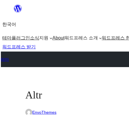
콘
텐
한국어
츠
로
테마
플러그인
소식
지원
About
워드프레스 소개
워드프레스 
바
워드프레스 받기
로
테마
가
기
Altr
EnvoThemes