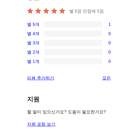
별 5점 만점에
5
점.
별 5개
1
1/5-
별 4개
0
별
0/4-
별 3개
0
점
별
0/3-
후
별 2개
0
점
별
0/2-
기
후
별 1개
0
점
별
0/1-
기
후
점
별
리
리뷰 추가하기
모든
기
후
점
뷰
기
후
보
기
지원
기
할 말이 있으신가요? 도움이 필요한가요?
지원 포럼 보기