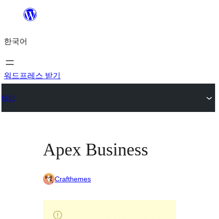
콘
텐
한국어
츠
로
바
워드프레스 받기
로
테마
가
기
Apex Business
Crafthemes