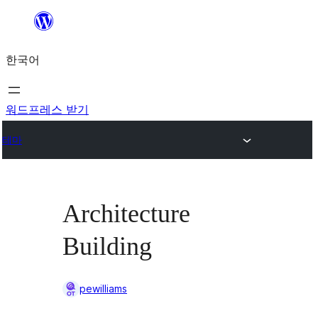
콘
텐
한국어
츠
로
바
워드프레스 받기
로
테마
가
기
Architecture
Building
pewilliams