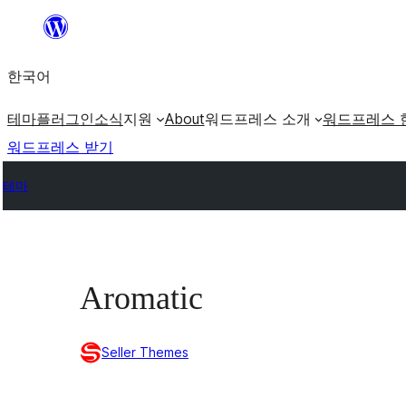
콘
텐
한국어
츠
로
테마
플러그인
소식
지원
About
워드프레스 소개
워드프레스 
바
워드프레스 받기
로
테마
가
기
Aromatic
Seller Themes