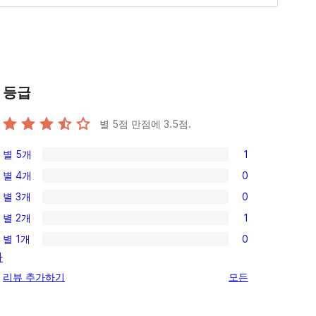
등급
별 5점 만점에
3.5
점.
별 5개
1
1/5-
별 4개
0
별
0/4-
별 3개
0
점
별
0/3-
후
별 2개
1
점
별
1/2-
기
후
별 1개
0
점
별
0/1-
나
기
후
점
별
리
리뷰 추가하기
모든
기
후
점
뷰
기
후
보