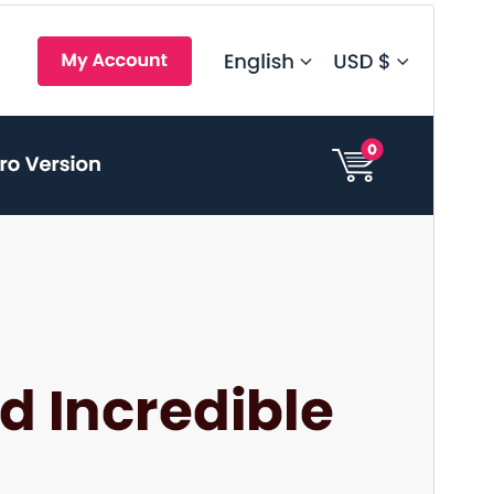
상업용 테마
이 테마는 무료이지만 추가 유료 상업용 업그레이드 또
는 지원을 제공합니다.
지원 보기
미리보기
다운로드
버전
28.1
최근 업데이트
2026-08-04
활성 설치
100+
워드프레스 버전
4.7
PHP 버전
7.4
테마 홈페이지