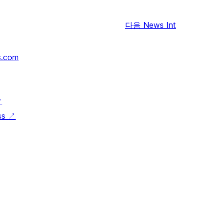
다음
News Int
s.com
↗
ss
↗