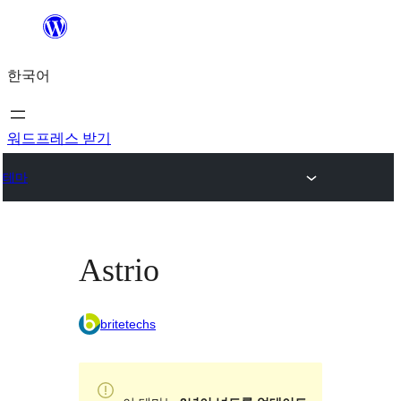
콘
텐
한국어
츠
로
바
워드프레스 받기
로
테마
가
기
Astrio
britetechs