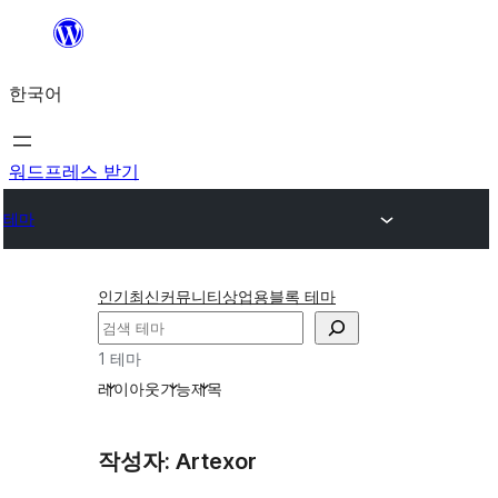
콘
텐
한국어
츠
로
바
워드프레스 받기
로
테마
가
기
인기
최신
커뮤니티
상업용
블록 테마
검
색
1 테마
레이아웃
기능
제목
작성자: Artexor