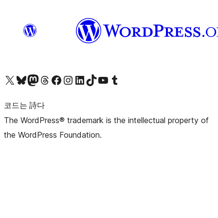
X(이전 트위터) 계정 방문하기
블루스카이 계정 방문하기
마스토돈 계정 방문하기
스레드 계정 방문하기
페이스북 페이지 방문하기
인스타그램 계정 방문하기
LinkedIn 계정 방문하기
틱톡 계정 방문하기
유튜브 채널 방문하기
텀블러 계정 방문하기
코드는 詩다
The WordPress® trademark is the intellectual property of
the WordPress Foundation.