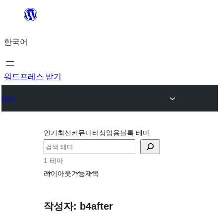
콘
텐
한국어
츠
로
바
워드프레스 받기
로
테마
가
기
인기
최신
커뮤니티
상업용
블록 테마
검
색
1 테마
레이아웃
기능
제목
작성자: b4after