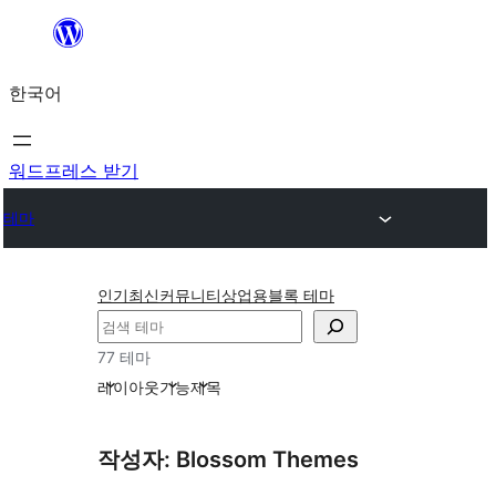
콘
텐
한국어
츠
로
바
워드프레스 받기
로
테마
가
기
인기
최신
커뮤니티
상업용
블록 테마
검
색
77 테마
레이아웃
기능
제목
작성자: Blossom Themes