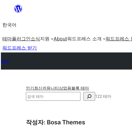
콘
텐
한국어
츠
로
테마
플러그인
소식
지원
About
워드프레스 소개
워드프레스 
바
워드프레스 받기
로
테마
가
기
인기
최신
커뮤니티
상업용
블록 테마
검
122 테마
색
작성자: Bosa Themes