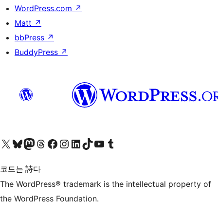
WordPress.com
↗
Matt
↗
bbPress
↗
BuddyPress
↗
X(이전 트위터) 계정 방문하기
블루스카이 계정 방문하기
마스토돈 계정 방문하기
스레드 계정 방문하기
페이스북 페이지 방문하기
인스타그램 계정 방문하기
LinkedIn 계정 방문하기
틱톡 계정 방문하기
유튜브 채널 방문하기
텀블러 계정 방문하기
코드는 詩다
The WordPress® trademark is the intellectual property of
the WordPress Foundation.