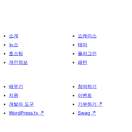
소개
쇼케이스
뉴스
테마
호스팅
플러그인
개인정보
패턴
배우기
참여하기
지원
이벤트
개발자 도구
기부하기
↗
WordPress.tv
↗
Swag
↗