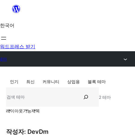
콘
텐
츠
한국어
로
바
워드프레스 받기
로
가
테마
기
인기
최신
커뮤니티
상업용
블록 테마
검
2 테마
색
레이아웃
기능
제목
작성자: DevDm