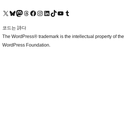
X(이전 트위터) 계정 방문하기
블루스카이 계정 방문하기
마스토돈 계정 방문하기
스레드 계정 방문하기
페이스북 페이지 방문하기
인스타그램 계정 방문하기
LinkedIn 계정 방문하기
틱톡 계정 방문하기
유튜브 채널 방문하기
텀블러 계정 방문하기
코드는 詩다
The WordPress® trademark is the intellectual property of the
WordPress Foundation.