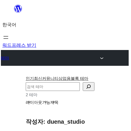
콘
텐
한국어
츠
로
바
워드프레스 받기
로
테마
가
기
인기
최신
커뮤니티
상업용
블록 테마
검
색
2 테마
레이아웃
기능
제목
작성자: duena_studio