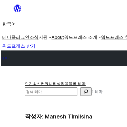
콘
텐
한국어
츠
로
테마
플러그인
소식
지원
About
워드프레스 소개
워드프레스 
바
워드프레스 받기
로
테마
가
기
인기
최신
커뮤니티
상업용
블록 테마
검
1 테마
색
작성자: Manesh Timilsina