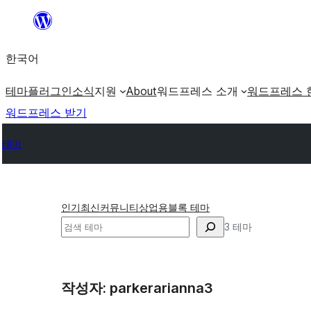
콘
텐
한국어
츠
로
테마
플러그인
소식
지원
About
워드프레스 소개
워드프레스 
바
워드프레스 받기
로
테마
가
기
인기
최신
커뮤니티
상업용
블록 테마
검
3 테마
색
작성자: parkerarianna3