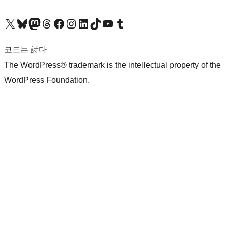
X(이전 트위터) 계정 방문하기
블루스카이 계정 방문하기
마스토돈 계정 방문하기
스레드 계정 방문하기
페이스북 페이지 방문하기
인스타그램 계정 방문하기
LinkedIn 계정 방문하기
틱톡 계정 방문하기
유튜브 채널 방문하기
텀블러 계정 방문하기
코드는 詩다
The WordPress® trademark is the intellectual property of the
WordPress Foundation.