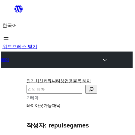
콘
텐
한국어
츠
로
바
워드프레스 받기
로
테마
가
기
인기
최신
커뮤니티
상업용
블록 테마
검
색
2 테마
레이아웃
기능
제목
작성자: repulsegames