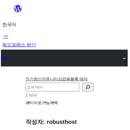
콘
텐
한국어
츠
로
바
워드프레스 받기
로
테마
가
기
인기
최신
커뮤니티
상업용
블록 테마
검
색
1 테마
레이아웃
기능
제목
작성자: robusthost