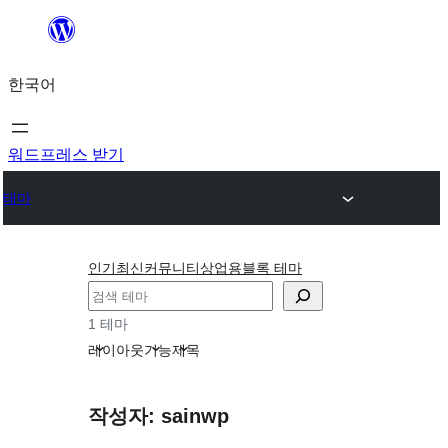
콘
텐
한국어
츠
로
바
워드프레스 받기
로
테마
가
기
인기
최신
커뮤니티
상업용
블록 테마
검
색
1 테마
레이아웃
기능
제목
작성자: sainwp