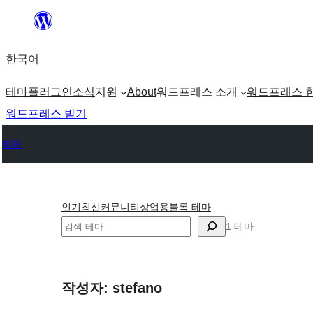
콘
텐
한국어
츠
로
테마
플러그인
소식
지원
About
워드프레스 소개
워드프레스 
바
워드프레스 받기
로
테마
가
기
인기
최신
커뮤니티
상업용
블록 테마
검
1 테마
색
작성자: stefano